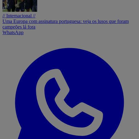
// Internacional //
Uma Europa com assinatura portuguesa: veja os lusos que foram
campeões lá fora
WhatsApp