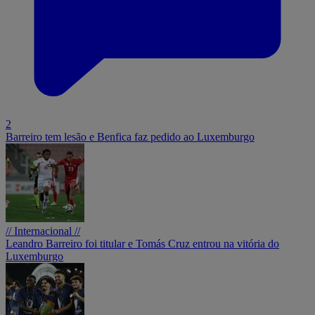
2
Barreiro tem lesão e Benfica faz pedido ao Luxemburgo
// Internacional //
Leandro Barreiro foi titular e Tomás Cruz entrou na vitória do
Luxemburgo