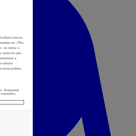
icadores únicos,
esentadas em «Nós
o» ou retirar o
s e anúncios que
sentimento a
e inferior
a nossa política
ção. Armazenar
 conteúdos,