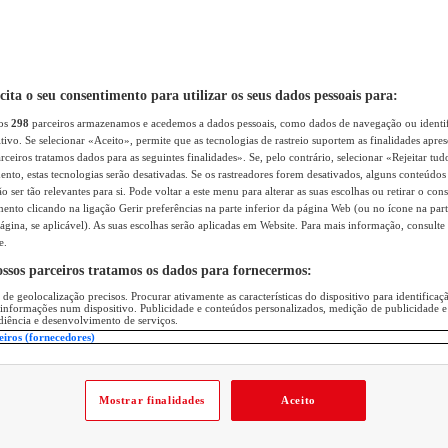
icita o seu consentimento para utilizar os seus dados pessoais para:
sos
298
parceiros armazenamos e acedemos a dados pessoais, como dados de navegação ou identif
itivo. Se selecionar «Aceito», permite que as tecnologias de rastreio suportem as finalidades apr
rceiros tratamos dados para as seguintes finalidades». Se, pelo contrário, selecionar «Rejeitar tud
ento, estas tecnologias serão desativadas. Se os rastreadores forem desativados, alguns conteúdo
 ser tão relevantes para si. Pode voltar a este menu para alterar as suas escolhas ou retirar o con
nto clicando na ligação Gerir preferências na parte inferior da página Web (ou no ícone na part
ágina, se aplicável). As suas escolhas serão aplicadas em Website. Para mais informação, consulte 
e.
ossos parceiros tratamos os dados para fornecermos:
 de geolocalização precisos. Procurar ativamente as características do dispositivo para identifica
 informações num dispositivo. Publicidade e conteúdos personalizados, medição de publicidade e
diência e desenvolvimento de serviços.
eiros (fornecedores)
Mostrar finalidades
Aceito