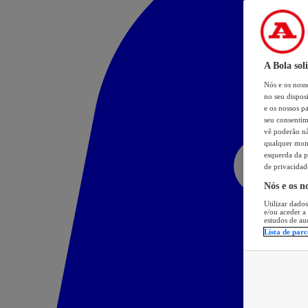
A Bola sol
Nós e os nos
no seu dispos
e os nossos pa
seu consentim
vê poderão não
qualquer mome
esquerda da p
de privacidad
Nós e os n
Utilizar dados
e/ou aceder a
estudos de au
Lista de parc