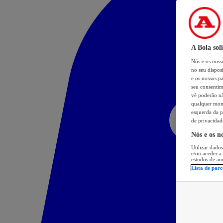
A Bola sol
Nós e os nos
no seu dispos
e os nossos pa
seu consentim
vê poderão não
qualquer mome
esquerda da p
de privacidad
Nós e os n
Utilizar dados
e/ou aceder a
estudos de au
Lista de parc