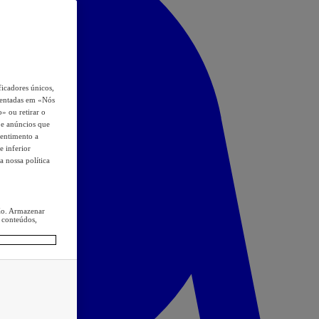
icadores únicos,
esentadas em «Nós
o» ou retirar o
s e anúncios que
sentimento a
e inferior
a nossa política
ção. Armazenar
 conteúdos,