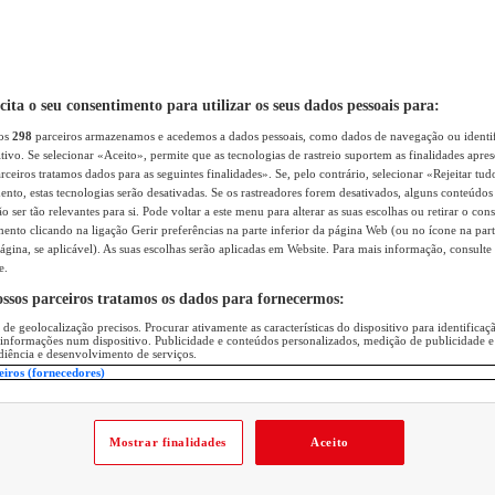
icita o seu consentimento para utilizar os seus dados pessoais para:
sos
298
parceiros armazenamos e acedemos a dados pessoais, como dados de navegação ou identif
itivo. Se selecionar «Aceito», permite que as tecnologias de rastreio suportem as finalidades apr
rceiros tratamos dados para as seguintes finalidades». Se, pelo contrário, selecionar «Rejeitar tud
ento, estas tecnologias serão desativadas. Se os rastreadores forem desativados, alguns conteúdo
 ser tão relevantes para si. Pode voltar a este menu para alterar as suas escolhas ou retirar o con
nto clicando na ligação Gerir preferências na parte inferior da página Web (ou no ícone na part
ágina, se aplicável). As suas escolhas serão aplicadas em Website. Para mais informação, consulte 
e.
ossos parceiros tratamos os dados para fornecermos:
 de geolocalização precisos. Procurar ativamente as características do dispositivo para identifica
 informações num dispositivo. Publicidade e conteúdos personalizados, medição de publicidade e
diência e desenvolvimento de serviços.
eiros (fornecedores)
Mostrar finalidades
Aceito