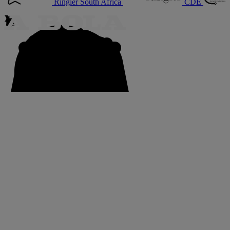
Ringier South Africa
CDE