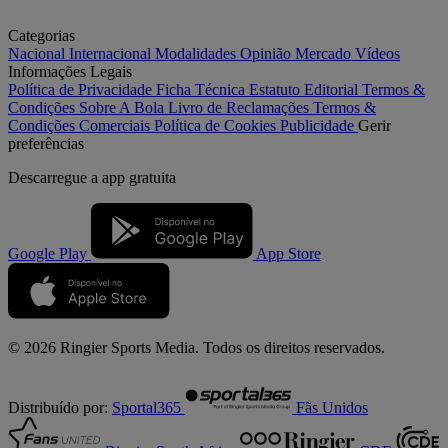
Categorias
Nacional
Internacional
Modalidades
Opinião
Mercado
Vídeos
Informações Legais
Política de Privacidade
Ficha Técnica
Estatuto Editorial
Termos &
Condições
Sobre A Bola
Livro de Reclamações
Termos &
Condições Comerciais
Política de Cookies
Publicidade
Gerir
preferências
Descarregue a
app gratuita
Google Play
App Store
© 2026 Ringier Sports Media. Todos os direitos reservados.
Distribuído por:
Sportal365
Fãs Unidos