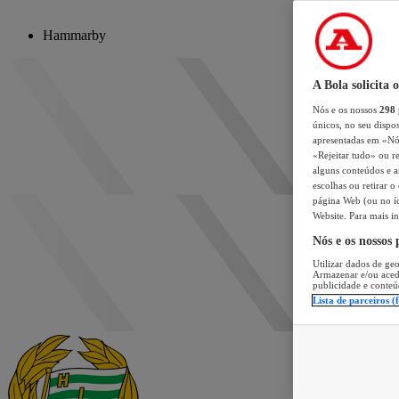
Hammarby
A Bola solicita 
Nós e os nossos
298
únicos, no seu dispos
apresentadas em «Nós 
«Rejeitar tudo» ou re
alguns conteúdos e an
escolhas ou retirar 
página Web (ou no íc
Website. Para mais in
Nós e os nossos
Utilizar dados de geo
Armazenar e/ou aced
publicidade e conteú
Lista de parceiros (