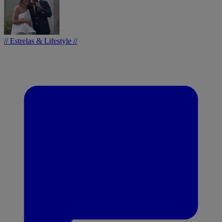
// Estrelas & Lifestyle //