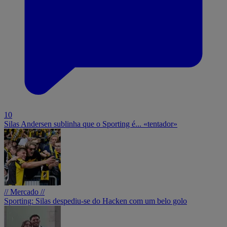
10
Silas Andersen sublinha que o Sporting é... «tentador»
// Mercado //
Sporting: Silas despediu-se do Hacken com um belo golo