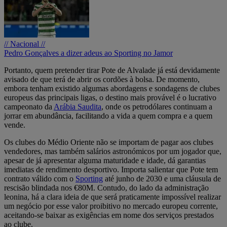
// Nacional //
Pedro Gonçalves a dizer adeus ao Sporting no Jamor
Portanto, quem pretender tirar Pote de Alvalade já está devidamente
avisado de que terá de abrir os cordões à bolsa. De momento,
embora tenham existido algumas abordagens e sondagens de clubes
europeus das principais ligas, o destino mais provável é o lucrativo
campeonato da
Arábia Saudita
, onde os petrodólares continuam a
jorrar em abundância, facilitando a vida a quem compra e a quem
vende.
Os clubes do Médio Oriente não se importam de pagar aos clubes
vendedores, mas também salários astronómicos por um jogador que,
apesar de já apresentar alguma maturidade e idade, dá garantias
imediatas de rendimento desportivo. Importa salientar que Pote tem
contrato válido com o
Sporting
até junho de 2030 e uma cláusula de
rescisão blindada nos €80M. Contudo, do lado da administração
leonina, há a clara ideia de que será praticamente impossível realizar
um negócio por esse valor proibitivo no mercado europeu corrente,
aceitando-se baixar as exigências em nome dos serviços prestados
ao clube.