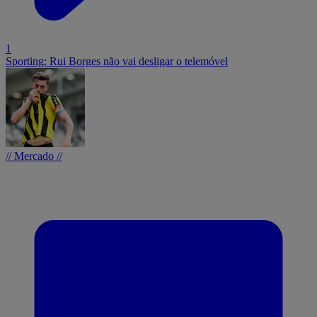
1
Sporting: Rui Borges não vai desligar o telemóvel
// Mercado //