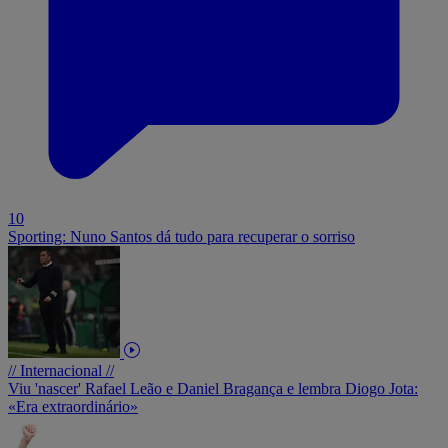
10
Sporting: Nuno Santos dá tudo para recuperar o sorriso
// Internacional //
Viu 'nascer' Rafael Leão e Daniel Bragança e lembra Diogo Jota:
«Era extraordinário»