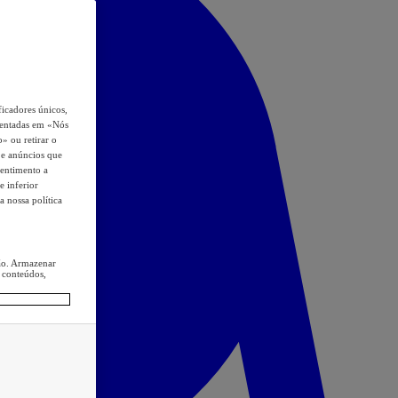
icadores únicos,
esentadas em «Nós
o» ou retirar o
s e anúncios que
sentimento a
e inferior
a nossa política
ção. Armazenar
 conteúdos,