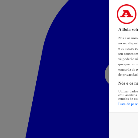
A Bola sol
Nós e os nos
no seu dispos
e os nossos pa
seu consentim
vê poderão não
qualquer mome
esquerda da p
de privacidad
Nós e os n
Utilizar dados
e/ou aceder a
estudos de au
Lista de parc