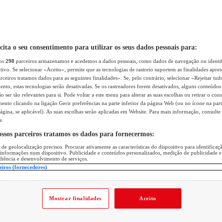
icita o seu consentimento para utilizar os seus dados pessoais para:
sos
298
parceiros armazenamos e acedemos a dados pessoais, como dados de navegação ou identif
itivo. Se selecionar «Aceito», permite que as tecnologias de rastreio suportem as finalidades apr
rceiros tratamos dados para as seguintes finalidades». Se, pelo contrário, selecionar «Rejeitar tud
ento, estas tecnologias serão desativadas. Se os rastreadores forem desativados, alguns conteúdo
 ser tão relevantes para si. Pode voltar a este menu para alterar as suas escolhas ou retirar o con
nto clicando na ligação Gerir preferências na parte inferior da página Web (ou no ícone na part
ágina, se aplicável). As suas escolhas serão aplicadas em Website. Para mais informação, consulte 
e.
ossos parceiros tratamos os dados para fornecermos:
 de geolocalização precisos. Procurar ativamente as características do dispositivo para identifica
 informações num dispositivo. Publicidade e conteúdos personalizados, medição de publicidade e
diência e desenvolvimento de serviços.
eiros (fornecedores)
Mostrar finalidades
Aceito