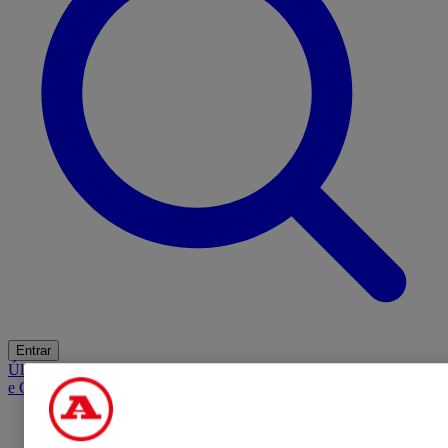
Entrar
Últimas
Mercado
Opinião
iGaming Hub
A BOLA SUGERE
Barba
e Cabelo