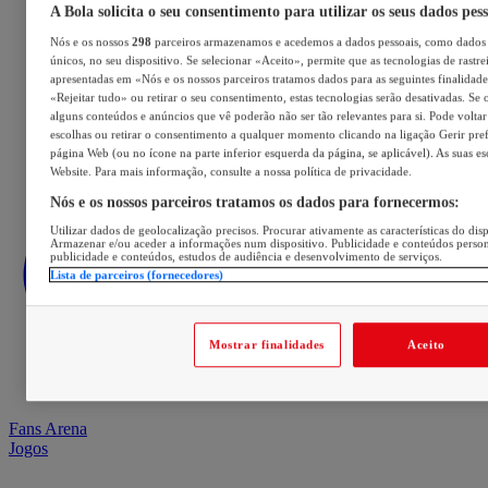
A Bola solicita o seu consentimento para utilizar os seus dados pes
Nós e os nossos
298
parceiros armazenamos e acedemos a dados pessoais, como dados 
únicos, no seu dispositivo. Se selecionar «Aceito», permite que as tecnologias de rastre
apresentadas em «Nós e os nossos parceiros tratamos dados para as seguintes finalidades
«Rejeitar tudo» ou retirar o seu consentimento, estas tecnologias serão desativadas. Se 
alguns conteúdos e anúncios que vê poderão não ser tão relevantes para si. Pode voltar 
escolhas ou retirar o consentimento a qualquer momento clicando na ligação Gerir prefe
página Web (ou no ícone na parte inferior esquerda da página, se aplicável). As suas e
Website. Para mais informação, consulte a nossa política de privacidade.
Nós e os nossos parceiros tratamos os dados para fornecermos:
Utilizar dados de geolocalização precisos. Procurar ativamente as características do disp
Armazenar e/ou aceder a informações num dispositivo. Publicidade e conteúdos perso
publicidade e conteúdos, estudos de audiência e desenvolvimento de serviços.
Lista de parceiros (fornecedores)
Mostrar finalidades
Aceito
Fans Arena
Jogos