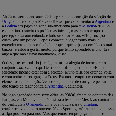
Ainda no aeroporto, antes de integrar a concentração da seleção do
Uruguai
, liderada por Marcelo Bielsa que vai enfrentar a
Argentina
e
a
Bolívia
em jogos da zona sul-americana para o
Mundial
-2026, o
esquerdino assumiu os problemas iniciais, mas com o tempo a
percepção foi aumentando e tudo se encarreirou. «No princípio
custou-me um pouco. Depois comecei a jogar muito mais, a
entender muito mais o futebol europeu, que se joga com blocos mais
baixos, e estou a gostar muito, porque tenho aprendido muito. Era
algo a que não estava habituado», disse.
O desgaste acumulado já é algum, mas a alegria de incorporar o
conjunto
charrua
, no qual tem sido titular, supera tudo. «É uma
felicidade imensa estar com a seleção. Muito feliz por estar de volta
e com muito ritmo, graças a Deus. Estamos sempre em contacto com
elementos da federação. Vemos o que temos de corrigir e pensar no
que temos de fazer contra a
Argentina
», adiantou.
No jogo agendado para sexta-feira, às 23h30, frente ao conjunto das
Pampas, em Montevideu, não estará o lesionado Messi, ao contrário
do benfiquista
Otamendi
. Uma boa notícia para o
Uruguai
,
conforme explicitou o número 20 do Sporting. «Certamente que isso
á algo positivo para nós. Mas queremos sempre jogar contra os