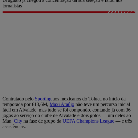
Uruguaio já chegou à concentração da sua seleção e falou aos
jornalistas
Contratado pelo
Sporting
aos mexicanos do Toluca no início da
temporada por €13,6M,
Maxi Araújo
não teve um percurso inicial
fácil em Alvalade, mas tudo se foi compondo, contando já com 36
jogos ao serviço do clube de Alvalade e dois golos — um deles ao
Man.
City
na fase de grupo da
UEFA Champions League
— e três
assistências.