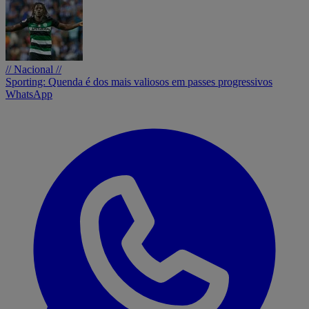
// Nacional //
Sporting: Quenda é dos mais valiosos em passes progressivos
WhatsApp