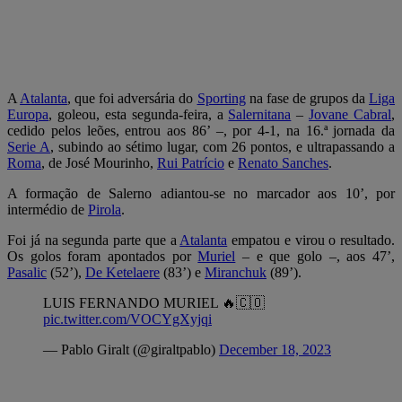
A
Atalanta
, que foi adversária do
Sporting
na fase de grupos da
Liga
Europa
, goleou, esta segunda-feira, a
Salernitana
–
Jovane Cabral
,
cedido pelos leões, entrou aos 86’ –, por 4-1, na 16.ª jornada da
Serie A
, subindo ao sétimo lugar, com 26 pontos, e ultrapassando a
Roma
, de José Mourinho,
Rui Patrício
e
Renato Sanches
.
A formação de Salerno adiantou-se no marcador aos 10’, por
intermédio de
Pirola
.
Foi já na segunda parte que a
Atalanta
empatou e virou o resultado.
Os golos foram apontados por
Muriel
– e que golo –, aos 47’,
Pasalic
(52’),
De Ketelaere
(83’) e
Miranchuk
(89’).
LUIS FERNANDO MURIEL 🔥🇨🇴
pic.twitter.com/VOCYgXyjqi
— Pablo Giralt (@giraltpablo)
December 18, 2023