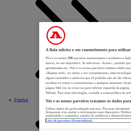
A Bola solicita o seu consentimento para utilizar
Nós e os nossos
298
parceiros armazenamos e acedemos a dados
únicos, no seu dispositivo. Se selecionar «Aceito», permite que 
apresentadas em «Nós e os nossos parceiros tratamos dados para 
«Rejeitar tudo» ou retirar o seu consentimento, estas tecnologia
alguns conteúdos e anúncios que vê poderão não ser tão relevant
escolhas ou retirar o consentimento a qualquer momento clicand
página Web (ou no ícone na parte inferior esquerda da página, s
Website. Para mais informação, consulte a nossa política de pri
Futebol
Nós e os nossos parceiros tratamos os dados par
Utilizar dados de geolocalização precisos. Procurar ativamente a
Armazenar e/ou aceder a informações num dispositivo. Publici
publicidade e conteúdos, estudos de audiência e desenvolvimen
Lista de parceiros (fornecedores)