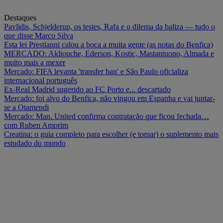
Destaques
Pavlidis, Schjelderup, os testes, Rafa e o dilema da baliza — tudo o
que disse Marco Silva
Esta lei Prestianni calou a boca a muita gente (as notas do Benfica)
MERCADO: Akliouche, Ederson, Kostic, Mastantuono, Almada e
muito mais a mexer
Mercado: FIFA levanta 'transfer ban' e São Paulo oficializa
internacional português
Ex-Real Madrid sugerido ao FC Porto e... descartado
Mercado: foi alvo do Benfica, não vingou em Espanha e vai juntar-
se a Otamendi
Mercado: Man. United confirma contratação que ficou fechada…
com Ruben Amorim
Creatina: o guia completo para escolher (e tomar) o suplemento mais
estudado do mundo