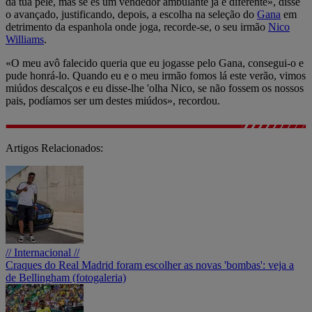
da tua pele, mas se és um vendedor ambulante já é diferente», disse
o avançado, justificando, depois, a escolha na seleção do
Gana
em
detrimento da espanhola onde joga, recorde-se, o seu irmão
Nico
Williams
.
«O meu avô falecido queria que eu jogasse pelo Gana, consegui-o e
pude honrá-lo. Quando eu e o meu irmão fomos lá este verão, vimos
miúdos descalços e eu disse-lhe 'olha Nico, se não fossem os nossos
pais, podíamos ser um destes miúdos», recordou.
Artigos Relacionados:
// Internacional //
Craques do Real Madrid foram escolher as novas 'bombas': veja a
de Bellingham (fotogaleria)