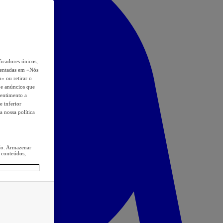
icadores únicos,
esentadas em «Nós
o» ou retirar o
s e anúncios que
sentimento a
e inferior
a nossa política
ção. Armazenar
 conteúdos,