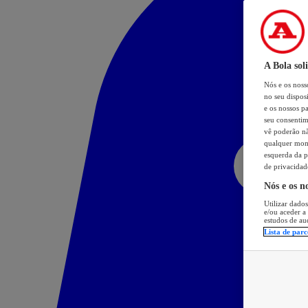
A Bola sol
Nós e os nos
no seu dispos
e os nossos pa
seu consentim
vê poderão não
qualquer mome
esquerda da p
de privacidad
Nós e os n
Utilizar dados
e/ou aceder a
estudos de au
Lista de parc