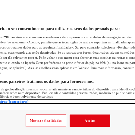
icita o seu consentimento para utilizar os seus dados pessoais para:
sos
298
parceiros armazenamos e acedemos a dados pessoais, como dados de navegação ou identif
itivo. Se selecionar «Aceito», permite que as tecnologias de rastreio suportem as finalidades apr
rceiros tratamos dados para as seguintes finalidades». Se, pelo contrário, selecionar «Rejeitar tud
ento, estas tecnologias serão desativadas. Se os rastreadores forem desativados, alguns conteúdo
 ser tão relevantes para si. Pode voltar a este menu para alterar as suas escolhas ou retirar o con
nto clicando na ligação Gerir preferências na parte inferior da página Web (ou no ícone na part
ágina, se aplicável). As suas escolhas serão aplicadas em Website. Para mais informação, consulte 
e.
ossos parceiros tratamos os dados para fornecermos:
 de geolocalização precisos. Procurar ativamente as características do dispositivo para identifica
 informações num dispositivo. Publicidade e conteúdos personalizados, medição de publicidade e
diência e desenvolvimento de serviços.
eiros (fornecedores)
Mostrar finalidades
Aceito