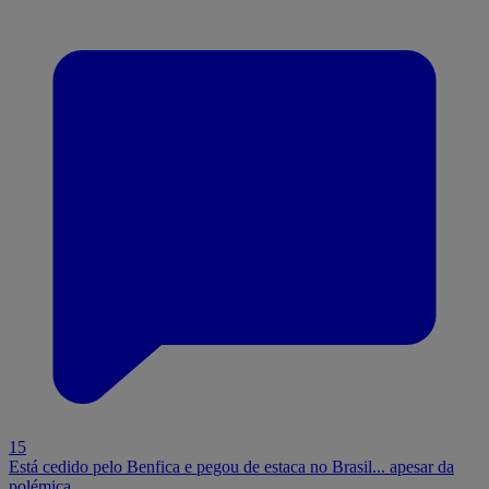
15
Está cedido pelo Benfica e pegou de estaca no Brasil... apesar da
polémica