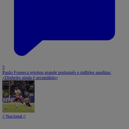
5
Paulo Fonseca rejeitou grande português e milhões sauditas:
«Dinheiro ainda é secundário»
// Nacional //