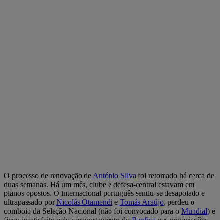
O processo de renovação de
António Silva
foi retomado há cerca de
duas semanas. Há um mês, clube e defesa-central estavam em
planos opostos. O internacional português sentiu-se desapoiado e
ultrapassado por
Nicolás Otamendi
e
Tomás Araújo
, perdeu o
comboio da Seleção Nacional (não foi convocado para o
Mundial
) e
ficou insatisfeito pelo comportamento do
Benfica
nas negociações