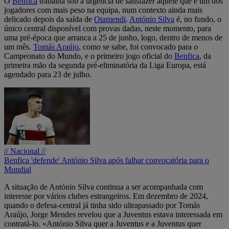
O
Benfica
trabalha sob a urgência de satisfazer aquele que é um dos
jogadores com mais peso na equipa, num contexto ainda mais
delicado depois da saída de
Otamendi
.
António Silva
é, no fundo, o
único central disponível com provas dadas, neste momento, para
uma pré-época que arranca a 25 de junho, logo, dentro de menos de
um mês.
Tomás Araújo
, como se sabe, foi convocado para o
Campeonato do Mundo, e o primeiro jogo oficial do
Benfica
, da
primeira mão da segunda pré-eliminatória da Liga Europa, está
agendado para 23 de julho.
// Nacional //
Benfica 'defende' António Silva após falhar convocatória para o
Mundial
A situação de António Silva continua a ser acompanhada com
interesse por vários clubes estrangeiros. Em dezembro de 2024,
quando o defesa-central já tinha sido ultrapassado por Tomás
Araújo, Jorge Mendes revelou que a Juventus estava interessada em
contratá-lo. «António Silva quer a Juventus e a Juventus quer