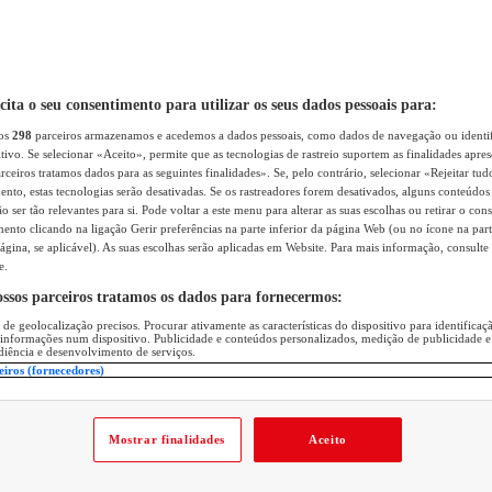
icita o seu consentimento para utilizar os seus dados pessoais para:
sos
298
parceiros armazenamos e acedemos a dados pessoais, como dados de navegação ou identif
itivo. Se selecionar «Aceito», permite que as tecnologias de rastreio suportem as finalidades apr
rceiros tratamos dados para as seguintes finalidades». Se, pelo contrário, selecionar «Rejeitar tud
ento, estas tecnologias serão desativadas. Se os rastreadores forem desativados, alguns conteúdo
 ser tão relevantes para si. Pode voltar a este menu para alterar as suas escolhas ou retirar o con
nto clicando na ligação Gerir preferências na parte inferior da página Web (ou no ícone na part
ágina, se aplicável). As suas escolhas serão aplicadas em Website. Para mais informação, consulte 
e.
ossos parceiros tratamos os dados para fornecermos:
 de geolocalização precisos. Procurar ativamente as características do dispositivo para identifica
 informações num dispositivo. Publicidade e conteúdos personalizados, medição de publicidade e
diência e desenvolvimento de serviços.
eiros (fornecedores)
Mostrar finalidades
Aceito