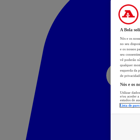
A Bola sol
Nós e os nos
no seu dispos
e os nossos pa
seu consentim
vê poderão não
qualquer mome
esquerda da p
de privacidad
Nós e os n
Utilizar dados
e/ou aceder a
estudos de au
Lista de parc