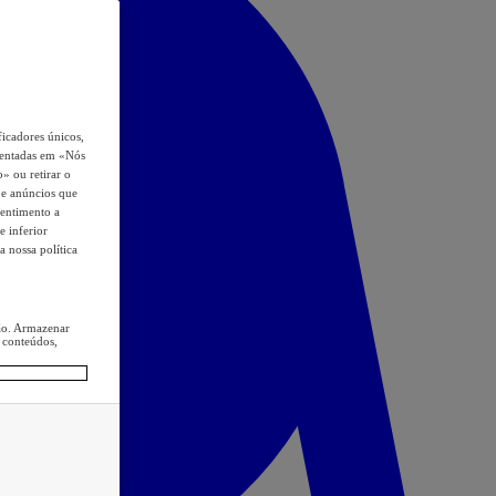
icadores únicos,
esentadas em «Nós
o» ou retirar o
s e anúncios que
sentimento a
e inferior
a nossa política
ção. Armazenar
 conteúdos,