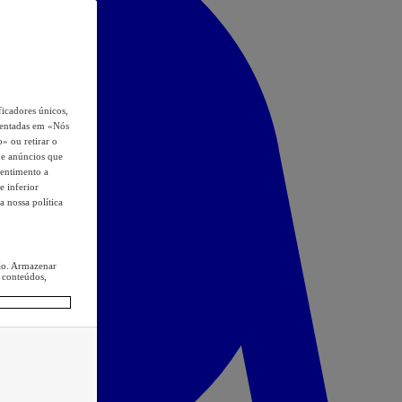
icadores únicos,
esentadas em «Nós
o» ou retirar o
s e anúncios que
sentimento a
e inferior
a nossa política
ção. Armazenar
 conteúdos,