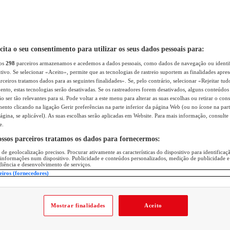
icita o seu consentimento para utilizar os seus dados pessoais para:
sos
298
parceiros armazenamos e acedemos a dados pessoais, como dados de navegação ou identif
itivo. Se selecionar «Aceito», permite que as tecnologias de rastreio suportem as finalidades apr
rceiros tratamos dados para as seguintes finalidades». Se, pelo contrário, selecionar «Rejeitar tud
ento, estas tecnologias serão desativadas. Se os rastreadores forem desativados, alguns conteúdo
 ser tão relevantes para si. Pode voltar a este menu para alterar as suas escolhas ou retirar o con
nto clicando na ligação Gerir preferências na parte inferior da página Web (ou no ícone na part
ágina, se aplicável). As suas escolhas serão aplicadas em Website. Para mais informação, consulte 
e.
ossos parceiros tratamos os dados para fornecermos:
 de geolocalização precisos. Procurar ativamente as características do dispositivo para identifica
 informações num dispositivo. Publicidade e conteúdos personalizados, medição de publicidade e
diência e desenvolvimento de serviços.
eiros (fornecedores)
Mostrar finalidades
Aceito