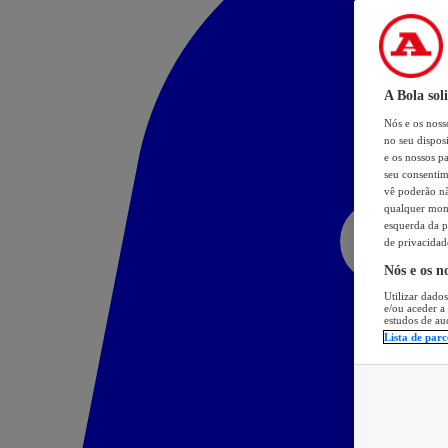
A Bola sol
Nós e os nos
no seu dispos
e os nossos pa
seu consentim
vê poderão não
qualquer mome
esquerda da p
de privacidad
Nós e os n
Utilizar dados
e/ou aceder a
estudos de au
Lista de parc