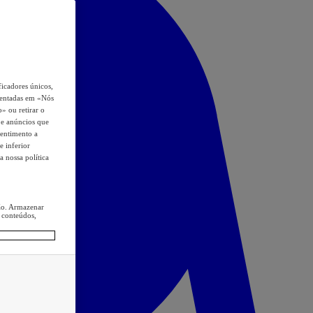
icadores únicos,
esentadas em «Nós
o» ou retirar o
s e anúncios que
sentimento a
e inferior
a nossa política
ção. Armazenar
 conteúdos,