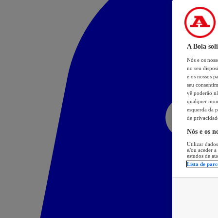
A Bola sol
Nós e os nos
no seu dispos
e os nossos pa
seu consentim
vê poderão não
qualquer mome
esquerda da p
de privacidad
Nós e os n
Utilizar dados
e/ou aceder a
estudos de au
Lista de parc