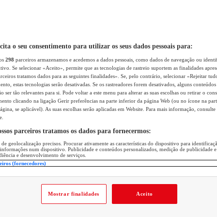
icita o seu consentimento para utilizar os seus dados pessoais para:
sos
298
parceiros armazenamos e acedemos a dados pessoais, como dados de navegação ou identif
itivo. Se selecionar «Aceito», permite que as tecnologias de rastreio suportem as finalidades apr
rceiros tratamos dados para as seguintes finalidades». Se, pelo contrário, selecionar «Rejeitar tud
ento, estas tecnologias serão desativadas. Se os rastreadores forem desativados, alguns conteúdo
 ser tão relevantes para si. Pode voltar a este menu para alterar as suas escolhas ou retirar o con
nto clicando na ligação Gerir preferências na parte inferior da página Web (ou no ícone na part
ágina, se aplicável). As suas escolhas serão aplicadas em Website. Para mais informação, consulte 
e.
ossos parceiros tratamos os dados para fornecermos:
 de geolocalização precisos. Procurar ativamente as características do dispositivo para identifica
 informações num dispositivo. Publicidade e conteúdos personalizados, medição de publicidade e
diência e desenvolvimento de serviços.
eiros (fornecedores)
Mostrar finalidades
Aceito