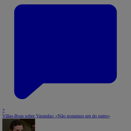
7
Villas-Boas sobre Varandas: «Não gostamos um do outro»