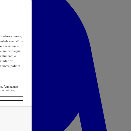
icadores únicos,
esentadas em «Nós
o» ou retirar o
s e anúncios que
sentimento a
e inferior
a nossa política
ção. Armazenar
 conteúdos,