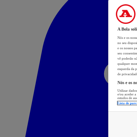
A Bola sol
Nós e os nos
no seu dispos
e os nossos pa
seu consentim
vê poderão não
qualquer mome
esquerda da p
de privacidad
Nós e os n
Utilizar dados
e/ou aceder a
estudos de au
Lista de parc