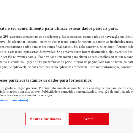
icita o seu consentimento para utilizar os seus dados pessoais para:
sos
298
parceiros armazenamos e acedemos a dados pessoais, como dados de navegação ou identif
itivo. Se selecionar «Aceito», permite que as tecnologias de rastreio suportem as finalidades apr
rceiros tratamos dados para as seguintes finalidades». Se, pelo contrário, selecionar «Rejeitar tud
ento, estas tecnologias serão desativadas. Se os rastreadores forem desativados, alguns conteúdo
 ser tão relevantes para si. Pode voltar a este menu para alterar as suas escolhas ou retirar o con
nto clicando na ligação Gerir preferências na parte inferior da página Web (ou no ícone na part
ágina, se aplicável). As suas escolhas serão aplicadas em Website. Para mais informação, consulte 
e.
ossos parceiros tratamos os dados para fornecermos:
 de geolocalização precisos. Procurar ativamente as características do dispositivo para identifica
 informações num dispositivo. Publicidade e conteúdos personalizados, medição de publicidade e
diência e desenvolvimento de serviços.
eiros (fornecedores)
Mostrar finalidades
Aceito