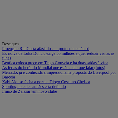
Destaques
Proença e Rui Costa afastados — protocolo e não só
Ex-noiva de Luka Doncic exige 50 milhões e quer reduzir visitas às
filhas
Benfica coloca preço em Tiago Gouveia e há duas saídas à vista
As férias do herói do Mundial que estão a dar que falar (fotos)
Mercado: já é conhecida a impressionante proposta do Liverpool por
Barcola
Xabi Alonso fecha a porta a Diogo Costa no Chelsea
Sporting: lote de capitães está definido
Irmão de Zalazar tem novo clube