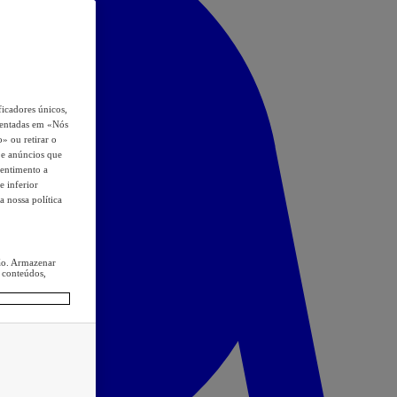
icadores únicos,
esentadas em «Nós
o» ou retirar o
s e anúncios que
sentimento a
e inferior
a nossa política
ção. Armazenar
 conteúdos,