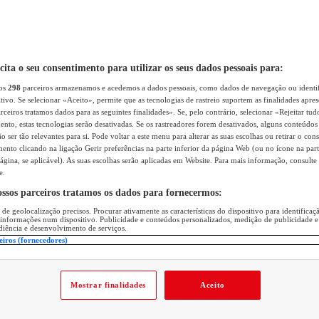
icita o seu consentimento para utilizar os seus dados pessoais para:
sos
298
parceiros armazenamos e acedemos a dados pessoais, como dados de navegação ou identif
itivo. Se selecionar «Aceito», permite que as tecnologias de rastreio suportem as finalidades apr
rceiros tratamos dados para as seguintes finalidades». Se, pelo contrário, selecionar «Rejeitar tud
ento, estas tecnologias serão desativadas. Se os rastreadores forem desativados, alguns conteúdo
 ser tão relevantes para si. Pode voltar a este menu para alterar as suas escolhas ou retirar o con
nto clicando na ligação Gerir preferências na parte inferior da página Web (ou no ícone na part
ágina, se aplicável). As suas escolhas serão aplicadas em Website. Para mais informação, consulte 
e.
ossos parceiros tratamos os dados para fornecermos:
 de geolocalização precisos. Procurar ativamente as características do dispositivo para identifica
 informações num dispositivo. Publicidade e conteúdos personalizados, medição de publicidade e
diência e desenvolvimento de serviços.
eiros (fornecedores)
Mostrar finalidades
Aceito