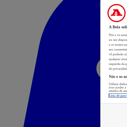
A Bola sol
Nós e os nos
no seu dispos
e os nossos pa
seu consentim
vê poderão não
qualquer mome
esquerda da p
de privacidad
Nós e os n
Utilizar dados
e/ou aceder a
estudos de au
Lista de parc