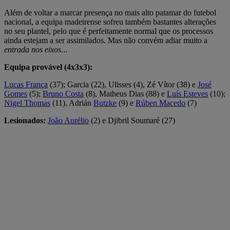
Além de voltar a marcar presença no mais alto patamar do futebol
nacional, a equipa madeirense sofreu também bastantes alterações
no seu plantel, pelo que é perfeitamente normal que os processos
ainda estejam a ser assimilados. Mas não convém adiar muito a
entrada nos eixos
...
Equipa provável (4x3x3):
Lucas França
(37); Garcia (22), Ulisses (4), Zé Vítor (38) e
José
Gomes
(5);
Bruno Costa
(8), Matheus Dias (88) e
Luís Esteves
(10);
Nigel Thomas
(11), Adrián
Butzke
(9) e
Rúben Macedo
(7)
Lesionados:
João Aurélio
(2) e Djibril Soumaré (27)