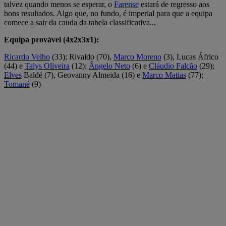
talvez quando menos se esperar, o
Farense
estará de regresso aos
bons resultados. Algo que, no fundo, é imperial para que a equipa
comece a sair da cauda da tabela classificativa...
Equipa provável (4x2x3x1):
Ricardo Velho
(33); Rivaldo (70),
Marco Moreno
(3), Lucas Áfrico
(44) e
Talys Oliveira
(12);
Ângelo Neto
(6) e
Cláudio Falcão
(29);
Elves
Baldé (7), Geovanny Almeida (16) e
Marco Matias
(77);
Tomané
(9)