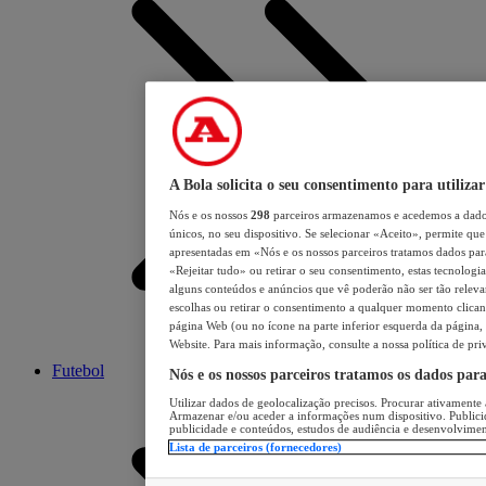
A Bola solicita o seu consentimento para utilizar
Nós e os nossos
298
parceiros armazenamos e acedemos a dados
únicos, no seu dispositivo. Se selecionar «Aceito», permite que 
apresentadas em «Nós e os nossos parceiros tratamos dados para 
«Rejeitar tudo» ou retirar o seu consentimento, estas tecnologia
alguns conteúdos e anúncios que vê poderão não ser tão relevant
escolhas ou retirar o consentimento a qualquer momento clicand
página Web (ou no ícone na parte inferior esquerda da página, s
Website. Para mais informação, consulte a nossa política de pri
Futebol
Nós e os nossos parceiros tratamos os dados par
Utilizar dados de geolocalização precisos. Procurar ativamente a
Armazenar e/ou aceder a informações num dispositivo. Publici
publicidade e conteúdos, estudos de audiência e desenvolvimen
Lista de parceiros (fornecedores)