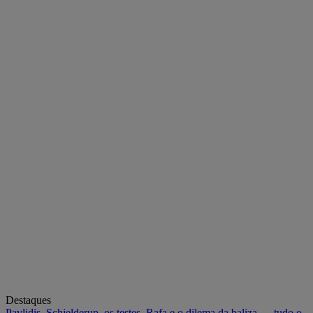
Destaques
Pavlidis, Schjelderup, os testes, Rafa e o dilema da baliza — tudo o