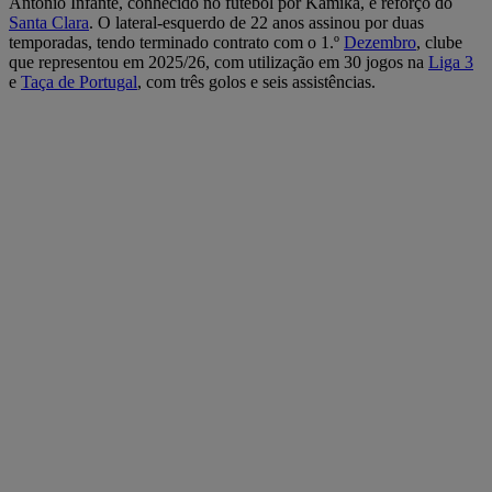
António Infante, conhecido no futebol por Kamika, é reforço do
Santa Clara
. O lateral-esquerdo de 22 anos assinou por duas
temporadas, tendo terminado contrato com o 1.º
Dezembro
, clube
que representou em 2025/26, com utilização em 30 jogos na
Liga 3
e
Taça de Portugal
, com três golos e seis assistências.