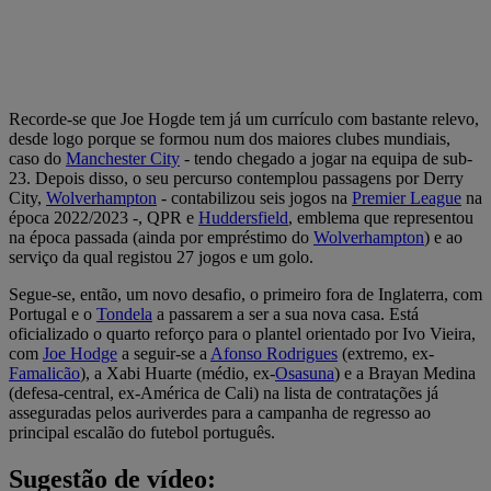
Recorde-se que Joe Hogde tem já um currículo com bastante relevo,
desde logo porque se formou num dos maiores clubes mundiais,
caso do
Manchester City
- tendo chegado a jogar na equipa de sub-
23. Depois disso, o seu percurso contemplou passagens por Derry
City,
Wolverhampton
- contabilizou seis jogos na
Premier League
na
época 2022/2023 -, QPR e
Huddersfield
, emblema que representou
na época passada (ainda por empréstimo do
Wolverhampton
) e ao
serviço da qual registou 27 jogos e um golo.
Segue-se, então, um novo desafio, o primeiro fora de Inglaterra, com
Portugal e o
Tondela
a passarem a ser a sua nova casa. Está
oficializado o quarto reforço para o plantel orientado por Ivo Vieira,
com
Joe Hodge
a seguir-se a
Afonso Rodrigues
(extremo, ex-
Famalicão
), a Xabi Huarte (médio, ex-
Osasuna
) e a Brayan Medina
(defesa-central, ex-América de Cali) na lista de contratações já
asseguradas pelos auriverdes para a campanha de regresso ao
principal escalão do futebol português.
Sugestão de vídeo: