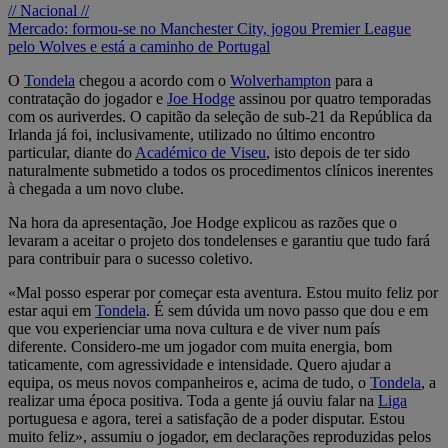
// Nacional //
Mercado: formou-se no Manchester City, jogou Premier League
pelo Wolves e está a caminho de Portugal
O
Tondela
chegou a acordo com o
Wolverhampton
para a
contratação do jogador e
Joe Hodge
assinou por quatro temporadas
com os auriverdes. O capitão da seleção de sub-21 da República da
Irlanda já foi, inclusivamente, utilizado no último encontro
particular, diante do
Académico de Viseu
, isto depois de ter sido
naturalmente submetido a todos os procedimentos clínicos inerentes
à chegada a um novo clube.
Na hora da apresentação, Joe Hodge explicou as razões que o
levaram a aceitar o projeto dos tondelenses e garantiu que tudo fará
para contribuir para o sucesso coletivo.
«Mal posso esperar por começar esta aventura. Estou muito feliz por
estar aqui em
Tondela
. É sem dúvida um novo passo que dou e em
que vou experienciar uma nova cultura e de viver num país
diferente. Considero-me um jogador com muita energia, bom
taticamente, com agressividade e intensidade. Quero ajudar a
equipa, os meus novos companheiros e, acima de tudo, o
Tondela
, a
realizar uma época positiva. Toda a gente já ouviu falar na
Liga
portuguesa e agora, terei a satisfação de a poder disputar. Estou
muito feliz», assumiu o jogador, em declarações reproduzidas pelos