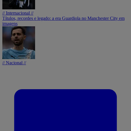
// Internacional //
Títulos, recordes e legado: a era Guardiola no Manchester City em
imagens
// Nacional //