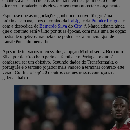
entanto, a ausência de custos de transferência permite ao clube
oferecer um salário mais elevado sem comprometer o orçamento.
Espera-se que as negociações ganhem um novo fôlego já na
próxima semana, após o término da
LaLiga
e da
Premier League
, e
com a despedida de
Bernardo Silva
do
City
. A Marca adianta ainda
que o contrato será válido por duas épocas, com mais uma de opção
mediante objetivos, naquela que poderá ser a primeira grande
transferência do mercado.
Apesar de ter vários interessados, a opção Madrid seduz Bernardo
Silva por deixá-lo bem perto da família em Portugal, o que já
confessou ser um objetivo. Segundo dados do Transfermarkt, o
português é o terceiro jogador mais valioso a terminar contrato este
verão. Confira o 'top'-20 e outros craques nessas condições na
galeria abaixo: