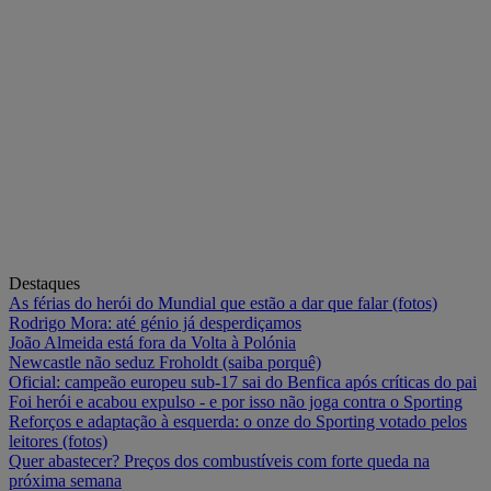
Destaques
As férias do herói do Mundial que estão a dar que falar (fotos)
Rodrigo Mora: até génio já desperdiçamos
João Almeida está fora da Volta à Polónia
Newcastle não seduz Froholdt (saiba porquê)
Oficial: campeão europeu sub-17 sai do Benfica após críticas do pai
Foi herói e acabou expulso - e por isso não joga contra o Sporting
Reforços e adaptação à esquerda: o onze do Sporting votado pelos
leitores (fotos)
Quer abastecer? Preços dos combustíveis com forte queda na
próxima semana