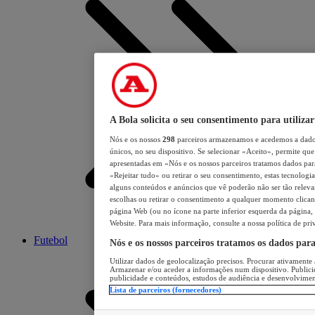
A Bola solicita o seu consentimento para utilizar
Nós e os nossos
298
parceiros armazenamos e acedemos a dados
únicos, no seu dispositivo. Se selecionar «Aceito», permite que 
apresentadas em «Nós e os nossos parceiros tratamos dados para 
«Rejeitar tudo» ou retirar o seu consentimento, estas tecnologia
alguns conteúdos e anúncios que vê poderão não ser tão relevant
escolhas ou retirar o consentimento a qualquer momento clicand
página Web (ou no ícone na parte inferior esquerda da página, s
Website. Para mais informação, consulte a nossa política de pri
Futebol
Nós e os nossos parceiros tratamos os dados par
Utilizar dados de geolocalização precisos. Procurar ativamente a
Armazenar e/ou aceder a informações num dispositivo. Publici
publicidade e conteúdos, estudos de audiência e desenvolvimen
Lista de parceiros (fornecedores)