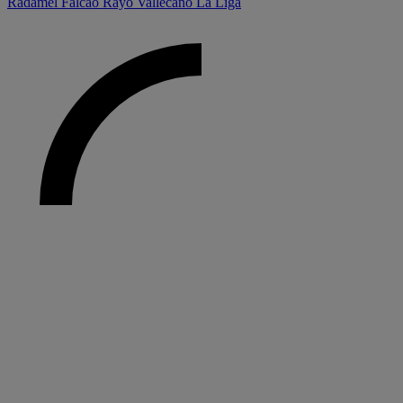
Radamel Falcao
Rayo Vallecano
La Liga