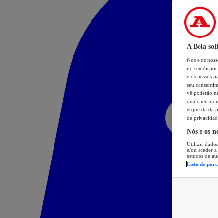
A Bola sol
Nós e os nos
no seu dispos
e os nossos pa
seu consentim
vê poderão não
qualquer mome
esquerda da p
de privacidad
Nós e os n
Utilizar dados
e/ou aceder a
estudos de au
Lista de parc