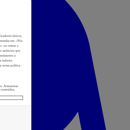
icadores únicos,
esentadas em «Nós
o» ou retirar o
s e anúncios que
sentimento a
e inferior
a nossa política
ção. Armazenar
 conteúdos,