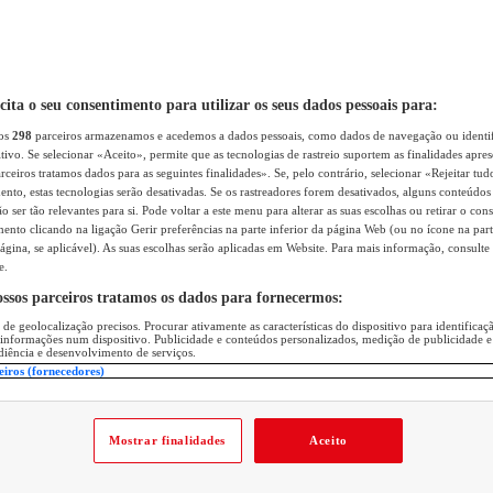
icita o seu consentimento para utilizar os seus dados pessoais para:
sos
298
parceiros armazenamos e acedemos a dados pessoais, como dados de navegação ou identif
itivo. Se selecionar «Aceito», permite que as tecnologias de rastreio suportem as finalidades apr
rceiros tratamos dados para as seguintes finalidades». Se, pelo contrário, selecionar «Rejeitar tud
ento, estas tecnologias serão desativadas. Se os rastreadores forem desativados, alguns conteúdo
 ser tão relevantes para si. Pode voltar a este menu para alterar as suas escolhas ou retirar o con
nto clicando na ligação Gerir preferências na parte inferior da página Web (ou no ícone na part
ágina, se aplicável). As suas escolhas serão aplicadas em Website. Para mais informação, consulte 
e.
ossos parceiros tratamos os dados para fornecermos:
 de geolocalização precisos. Procurar ativamente as características do dispositivo para identifica
 informações num dispositivo. Publicidade e conteúdos personalizados, medição de publicidade e
diência e desenvolvimento de serviços.
eiros (fornecedores)
Mostrar finalidades
Aceito