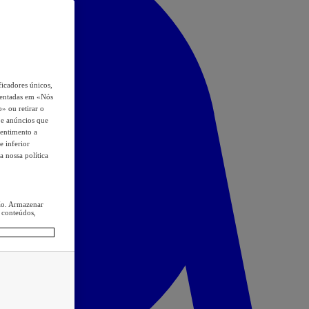
icadores únicos,
esentadas em «Nós
o» ou retirar o
s e anúncios que
sentimento a
e inferior
a nossa política
ção. Armazenar
 conteúdos,