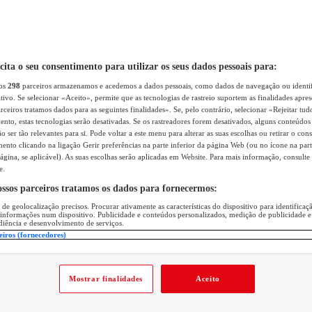
icita o seu consentimento para utilizar os seus dados pessoais para:
sos
298
parceiros armazenamos e acedemos a dados pessoais, como dados de navegação ou identif
itivo. Se selecionar «Aceito», permite que as tecnologias de rastreio suportem as finalidades apr
rceiros tratamos dados para as seguintes finalidades». Se, pelo contrário, selecionar «Rejeitar tud
ento, estas tecnologias serão desativadas. Se os rastreadores forem desativados, alguns conteúdo
 ser tão relevantes para si. Pode voltar a este menu para alterar as suas escolhas ou retirar o con
nto clicando na ligação Gerir preferências na parte inferior da página Web (ou no ícone na part
ágina, se aplicável). As suas escolhas serão aplicadas em Website. Para mais informação, consulte 
e.
ossos parceiros tratamos os dados para fornecermos:
 de geolocalização precisos. Procurar ativamente as características do dispositivo para identifica
 informações num dispositivo. Publicidade e conteúdos personalizados, medição de publicidade e
diência e desenvolvimento de serviços.
eiros (fornecedores)
Mostrar finalidades
Aceito