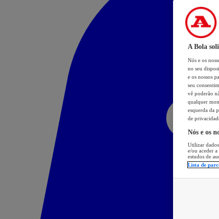
A Bola sol
Nós e os nos
no seu dispos
e os nossos pa
seu consentim
vê poderão não
qualquer mome
esquerda da p
de privacidad
Nós e os n
Utilizar dados
e/ou aceder a
estudos de au
Lista de parc