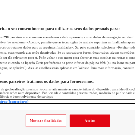
icita o seu consentimento para utilizar os seus dados pessoais para:
sos
298
parceiros armazenamos e acedemos a dados pessoais, como dados de navegação ou identif
itivo. Se selecionar «Aceito», permite que as tecnologias de rastreio suportem as finalidades apr
rceiros tratamos dados para as seguintes finalidades». Se, pelo contrário, selecionar «Rejeitar tud
ento, estas tecnologias serão desativadas. Se os rastreadores forem desativados, alguns conteúdo
 ser tão relevantes para si. Pode voltar a este menu para alterar as suas escolhas ou retirar o con
nto clicando na ligação Gerir preferências na parte inferior da página Web (ou no ícone na part
ágina, se aplicável). As suas escolhas serão aplicadas em Website. Para mais informação, consulte 
e.
ossos parceiros tratamos os dados para fornecermos:
 de geolocalização precisos. Procurar ativamente as características do dispositivo para identifica
 informações num dispositivo. Publicidade e conteúdos personalizados, medição de publicidade e
diência e desenvolvimento de serviços.
eiros (fornecedores)
Mostrar finalidades
Aceito