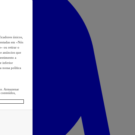
icadores únicos,
esentadas em «Nós
o» ou retirar o
s e anúncios que
sentimento a
e inferior
a nossa política
ção. Armazenar
 conteúdos,