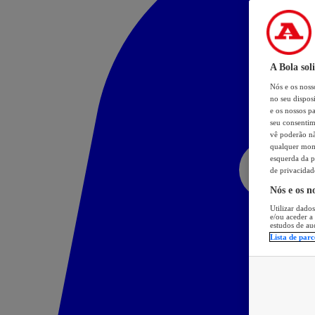
A Bola sol
Nós e os nos
no seu dispos
e os nossos pa
seu consentim
vê poderão não
qualquer mome
esquerda da p
de privacidad
Nós e os n
Utilizar dados
e/ou aceder a
estudos de au
Lista de parc