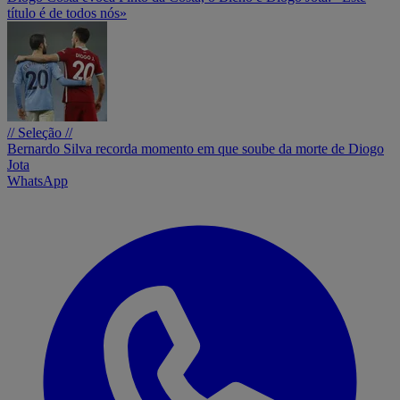
título é de todos nós»
// Seleção //
Bernardo Silva recorda momento em que soube da morte de Diogo
Jota
WhatsApp