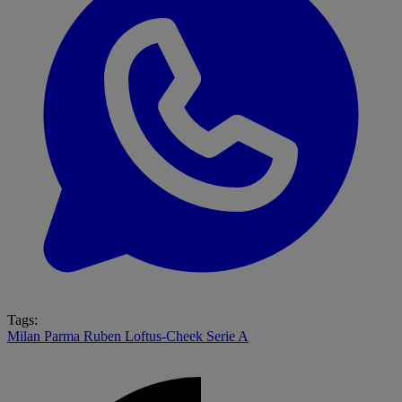
Tags:
Milan
Parma
Ruben Loftus-Cheek
Serie A