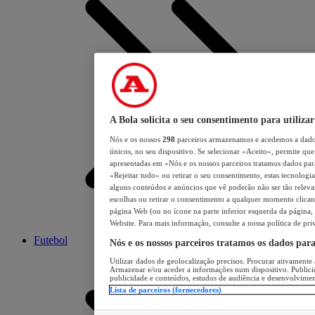
A Bola solicita o seu consentimento para utilizar
Nós e os nossos
298
parceiros armazenamos e acedemos a dados
únicos, no seu dispositivo. Se selecionar «Aceito», permite que 
apresentadas em «Nós e os nossos parceiros tratamos dados para 
«Rejeitar tudo» ou retirar o seu consentimento, estas tecnologia
alguns conteúdos e anúncios que vê poderão não ser tão relevant
escolhas ou retirar o consentimento a qualquer momento clicand
página Web (ou no ícone na parte inferior esquerda da página, s
Website. Para mais informação, consulte a nossa política de pri
Futebol
Nós e os nossos parceiros tratamos os dados par
Utilizar dados de geolocalização precisos. Procurar ativamente a
Armazenar e/ou aceder a informações num dispositivo. Publici
publicidade e conteúdos, estudos de audiência e desenvolvimen
Lista de parceiros (fornecedores)