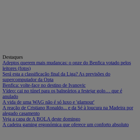
Destaques
Adeptos querem mais mudanças: o onze do Benfica votado pelos
leitores (fotos)
Será esta a classificação final da Liga? As previsões do
supercomputador da Opta
Benfica: volte-face no destino de Ivanovic
Vídeo: cai no túnel para os balneários a festejar golo… que é
anulado
A vida de uma WAG não é só luxo e 'glamour'
A reação de Cristiano Ronaldo... e da Sé à loucura na Madeira por
alegado casamento
Veja a capa de A BOLA deste domingo
A cadeira gaming ergonómica que oferece um conforto absoluto