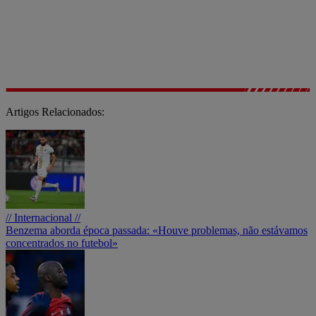
Artigos Relacionados:
// Internacional //
Benzema aborda época passada: «Houve problemas, não estávamos
concentrados no futebol»