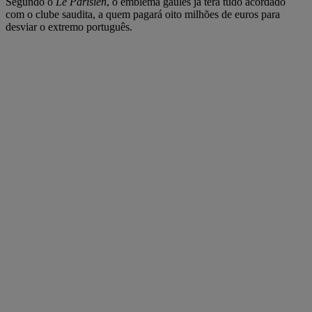
Segundo o
Le Parisien
, o emblema gaulês já terá tudo acordado
com o clube saudita, a quem pagará oito milhões de euros para
desviar o extremo português.