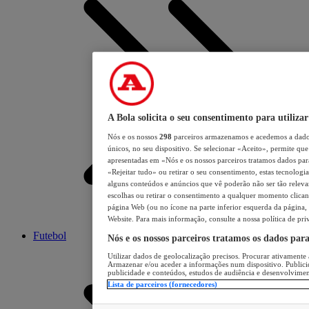
A Bola solicita o seu consentimento para utilizar
Nós e os nossos
298
parceiros armazenamos e acedemos a dados
únicos, no seu dispositivo. Se selecionar «Aceito», permite que 
apresentadas em «Nós e os nossos parceiros tratamos dados para 
«Rejeitar tudo» ou retirar o seu consentimento, estas tecnologia
alguns conteúdos e anúncios que vê poderão não ser tão relevant
escolhas ou retirar o consentimento a qualquer momento clicand
página Web (ou no ícone na parte inferior esquerda da página, s
Website. Para mais informação, consulte a nossa política de pri
Futebol
Nós e os nossos parceiros tratamos os dados par
Utilizar dados de geolocalização precisos. Procurar ativamente a
Armazenar e/ou aceder a informações num dispositivo. Publici
publicidade e conteúdos, estudos de audiência e desenvolvimen
Lista de parceiros (fornecedores)