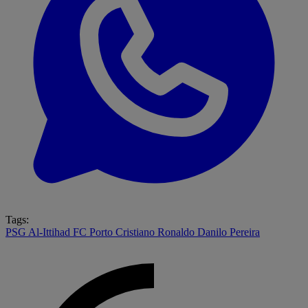
Tags:
PSG
Al-Ittihad
FC Porto
Cristiano Ronaldo
Danilo Pereira