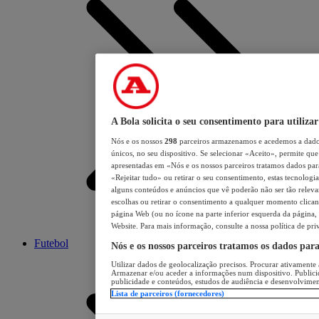
A Bola solicita o seu consentimento para utilizar
Nós e os nossos
298
parceiros armazenamos e acedemos a dados
únicos, no seu dispositivo. Se selecionar «Aceito», permite que 
apresentadas em «Nós e os nossos parceiros tratamos dados para 
«Rejeitar tudo» ou retirar o seu consentimento, estas tecnologia
alguns conteúdos e anúncios que vê poderão não ser tão relevant
escolhas ou retirar o consentimento a qualquer momento clicand
página Web (ou no ícone na parte inferior esquerda da página, s
Website. Para mais informação, consulte a nossa política de pri
Futebol
Nós e os nossos parceiros tratamos os dados par
Utilizar dados de geolocalização precisos. Procurar ativamente a
Armazenar e/ou aceder a informações num dispositivo. Publici
publicidade e conteúdos, estudos de audiência e desenvolvimen
Lista de parceiros (fornecedores)