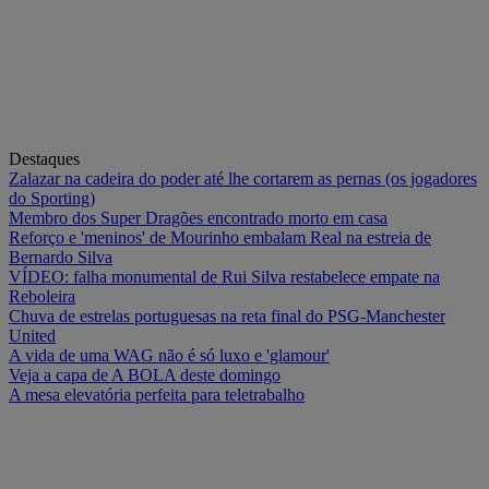
Destaques
Zalazar na cadeira do poder até lhe cortarem as pernas (os jogadores
do Sporting)
Membro dos Super Dragões encontrado morto em casa
Reforço e 'meninos' de Mourinho embalam Real na estreia de
Bernardo Silva
VÍDEO: falha monumental de Rui Silva restabelece empate na
Reboleira
Chuva de estrelas portuguesas na reta final do PSG-Manchester
United
A vida de uma WAG não é só luxo e 'glamour'
Veja a capa de A BOLA deste domingo
A mesa elevatória perfeita para teletrabalho