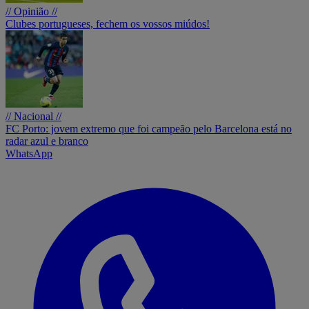
// Opinião //
Clubes portugueses, fechem os vossos miúdos!
// Nacional //
FC Porto: jovem extremo que foi campeão pelo Barcelona está no
radar azul e branco
WhatsApp