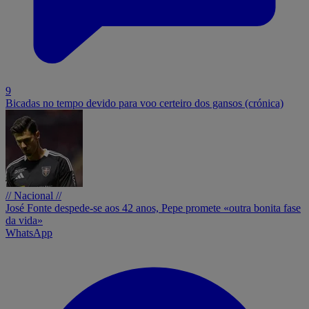
9
Bicadas no tempo devido para voo certeiro dos gansos (crónica)
// Nacional //
José Fonte despede-se aos 42 anos, Pepe promete «outra bonita fase
da vida»
WhatsApp