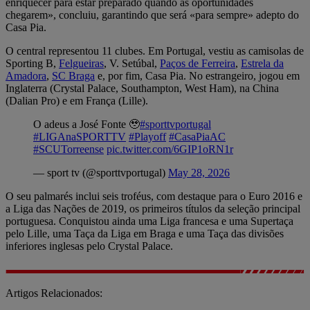
enriquecer para estar preparado quando as oportunidades
chegarem», concluiu, garantindo que será «para sempre» adepto do
Casa Pia.
O central representou 11 clubes. Em Portugal, vestiu as camisolas de
Sporting B,
Felgueiras
, V. Setúbal,
Paços de Ferreira
,
Estrela da
Amadora
,
SC Braga
e, por fim, Casa Pia. No estrangeiro, jogou em
Inglaterra (Crystal Palace, Southampton, West Ham), na China
(Dalian Pro) e em França (Lille).
O adeus a José Fonte 🥹
#sporttvportugal
#LIGAnaSPORTTV
#Playoff
#CasaPiaAC
#SCUTorreense
pic.twitter.com/6GIP1oRN1r
— sport tv (@sporttvportugal)
May 28, 2026
O seu palmarés inclui seis troféus, com destaque para o Euro 2016 e
a Liga das Nações de 2019, os primeiros títulos da seleção principal
portuguesa. Conquistou ainda uma Liga francesa e uma Supertaça
pelo Lille, uma Taça da Liga em Braga e uma Taça das divisões
inferiores inglesas pelo Crystal Palace.
Artigos Relacionados: