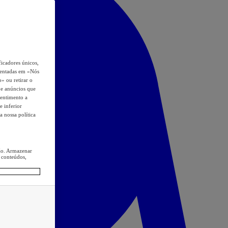
icadores únicos,
esentadas em «Nós
o» ou retirar o
s e anúncios que
sentimento a
e inferior
a nossa política
ção. Armazenar
 conteúdos,