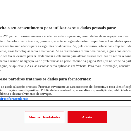
icita o seu consentimento para utilizar os seus dados pessoais para:
sos
298
parceiros armazenamos e acedemos a dados pessoais, como dados de navegação ou identif
itivo. Se selecionar «Aceito», permite que as tecnologias de rastreio suportem as finalidades apr
rceiros tratamos dados para as seguintes finalidades». Se, pelo contrário, selecionar «Rejeitar tud
ento, estas tecnologias serão desativadas. Se os rastreadores forem desativados, alguns conteúdo
 ser tão relevantes para si. Pode voltar a este menu para alterar as suas escolhas ou retirar o con
nto clicando na ligação Gerir preferências na parte inferior da página Web (ou no ícone na part
ágina, se aplicável). As suas escolhas serão aplicadas em Website. Para mais informação, consulte 
e.
ossos parceiros tratamos os dados para fornecermos:
 de geolocalização precisos. Procurar ativamente as características do dispositivo para identifica
 informações num dispositivo. Publicidade e conteúdos personalizados, medição de publicidade e
diência e desenvolvimento de serviços.
eiros (fornecedores)
Mostrar finalidades
Aceito