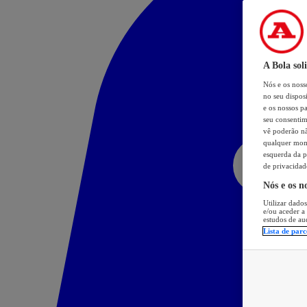
A Bola sol
Nós e os nos
no seu dispos
e os nossos pa
seu consentim
vê poderão não
qualquer mome
esquerda da p
de privacidad
Nós e os n
Utilizar dados
e/ou aceder a
estudos de au
Lista de parc