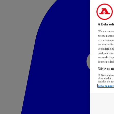
A Bola sol
Nós e os nos
no seu dispos
e os nossos pa
seu consentim
vê poderão não
qualquer mome
esquerda da p
de privacidad
Nós e os n
Utilizar dados
e/ou aceder a
estudos de au
Lista de parc