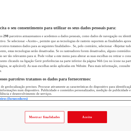
icita o seu consentimento para utilizar os seus dados pessoais para:
sos
298
parceiros armazenamos e acedemos a dados pessoais, como dados de navegação ou identif
itivo. Se selecionar «Aceito», permite que as tecnologias de rastreio suportem as finalidades apr
rceiros tratamos dados para as seguintes finalidades». Se, pelo contrário, selecionar «Rejeitar tud
ento, estas tecnologias serão desativadas. Se os rastreadores forem desativados, alguns conteúdo
 ser tão relevantes para si. Pode voltar a este menu para alterar as suas escolhas ou retirar o con
nto clicando na ligação Gerir preferências na parte inferior da página Web (ou no ícone na part
ágina, se aplicável). As suas escolhas serão aplicadas em Website. Para mais informação, consulte 
e.
ossos parceiros tratamos os dados para fornecermos:
 de geolocalização precisos. Procurar ativamente as características do dispositivo para identifica
 informações num dispositivo. Publicidade e conteúdos personalizados, medição de publicidade e
diência e desenvolvimento de serviços.
eiros (fornecedores)
Mostrar finalidades
Aceito