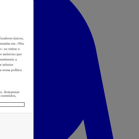
icadores únicos,
esentadas em «Nós
o» ou retirar o
s e anúncios que
sentimento a
e inferior
a nossa política
ção. Armazenar
 conteúdos,