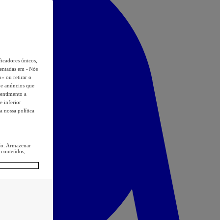
icadores únicos,
esentadas em «Nós
o» ou retirar o
s e anúncios que
sentimento a
e inferior
a nossa política
ção. Armazenar
 conteúdos,