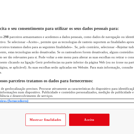
icita o seu consentimento para utilizar os seus dados pessoais para:
sos
298
parceiros armazenamos e acedemos a dados pessoais, como dados de navegação ou identif
itivo. Se selecionar «Aceito», permite que as tecnologias de rastreio suportem as finalidades apr
rceiros tratamos dados para as seguintes finalidades». Se, pelo contrário, selecionar «Rejeitar tud
ento, estas tecnologias serão desativadas. Se os rastreadores forem desativados, alguns conteúdo
 ser tão relevantes para si. Pode voltar a este menu para alterar as suas escolhas ou retirar o con
nto clicando na ligação Gerir preferências na parte inferior da página Web (ou no ícone na part
ágina, se aplicável). As suas escolhas serão aplicadas em Website. Para mais informação, consulte 
e.
ossos parceiros tratamos os dados para fornecermos:
 de geolocalização precisos. Procurar ativamente as características do dispositivo para identifica
 informações num dispositivo. Publicidade e conteúdos personalizados, medição de publicidade e
diência e desenvolvimento de serviços.
eiros (fornecedores)
Mostrar finalidades
Aceito