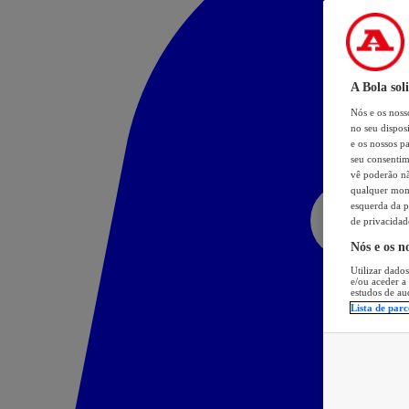
A Bola sol
Nós e os nos
no seu dispos
e os nossos pa
seu consentim
vê poderão não
qualquer mome
esquerda da p
de privacidad
Nós e os n
Utilizar dados
e/ou aceder a
estudos de au
Lista de parc