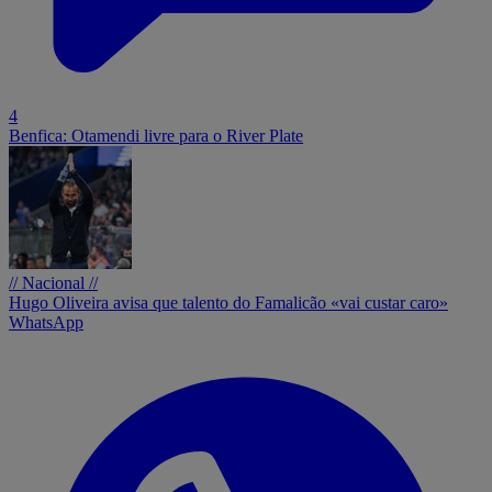
4
Benfica: Otamendi livre para o River Plate
// Nacional //
Hugo Oliveira avisa que talento do Famalicão «vai custar caro»
WhatsApp