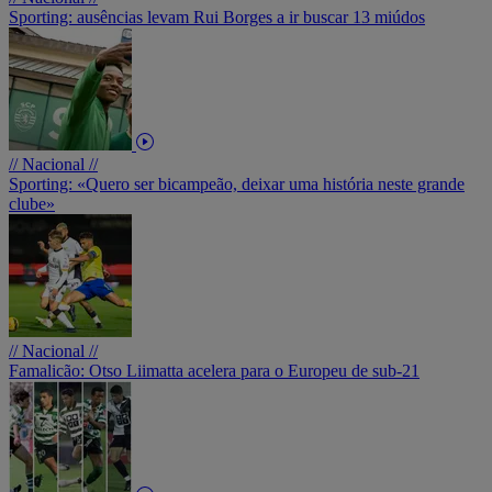
Sporting: ausências levam Rui Borges a ir buscar 13 miúdos
// Nacional //
Sporting: «Quero ser bicampeão, deixar uma história neste grande
clube»
// Nacional //
Famalicão: Otso Liimatta acelera para o Europeu de sub-21