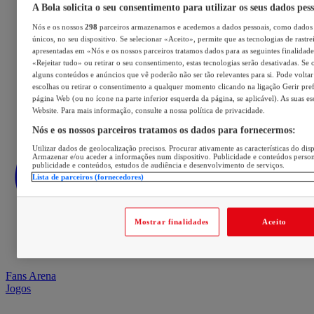
A Bola solicita o seu consentimento para utilizar os seus dados pes
Nós e os nossos
298
parceiros armazenamos e acedemos a dados pessoais, como dados 
únicos, no seu dispositivo. Se selecionar «Aceito», permite que as tecnologias de rastre
apresentadas em «Nós e os nossos parceiros tratamos dados para as seguintes finalidades
«Rejeitar tudo» ou retirar o seu consentimento, estas tecnologias serão desativadas. Se 
alguns conteúdos e anúncios que vê poderão não ser tão relevantes para si. Pode voltar 
escolhas ou retirar o consentimento a qualquer momento clicando na ligação Gerir prefe
página Web (ou no ícone na parte inferior esquerda da página, se aplicável). As suas e
Website. Para mais informação, consulte a nossa política de privacidade.
Nós e os nossos parceiros tratamos os dados para fornecermos:
Utilizar dados de geolocalização precisos. Procurar ativamente as características do disp
Armazenar e/ou aceder a informações num dispositivo. Publicidade e conteúdos perso
publicidade e conteúdos, estudos de audiência e desenvolvimento de serviços.
Lista de parceiros (fornecedores)
Mostrar finalidades
Aceito
Fans Arena
Jogos