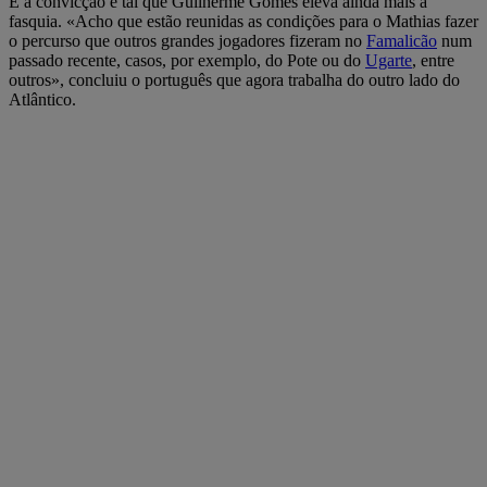
E a convicção é tal que Guilherme Gomes eleva ainda mais a
fasquia. «Acho que estão reunidas as condições para o Mathias fazer
o percurso que outros grandes jogadores fizeram no
Famalicão
num
passado recente, casos, por exemplo, do Pote ou do
Ugarte
, entre
outros», concluiu o português que agora trabalha do outro lado do
Atlântico.