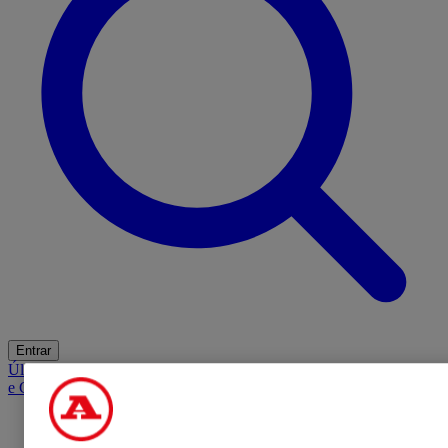
Entrar
Últimas
Mercado
Opinião
iGaming Hub
A BOLA SUGERE
Barba
e Cabelo