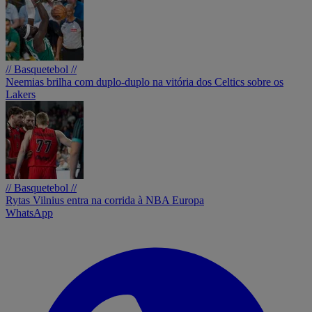
// Basquetebol //
Neemias brilha com duplo-duplo na vitória dos Celtics sobre os
Lakers
// Basquetebol //
Rytas Vilnius entra na corrida à NBA Europa
WhatsApp