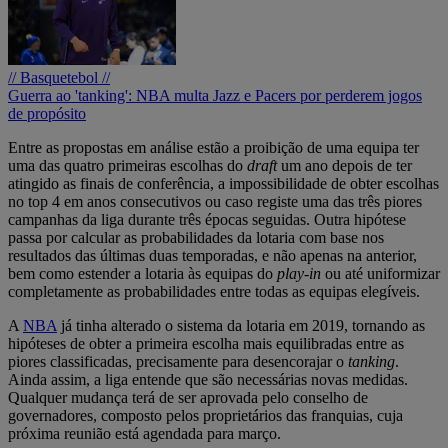
// Basquetebol //
Guerra ao 'tanking': NBA multa Jazz e Pacers por perderem jogos
de propósito
Entre as propostas em análise estão a proibição de uma equipa ter
uma das quatro primeiras escolhas do
draft
um ano depois de ter
atingido as finais de conferência, a impossibilidade de obter escolhas
no top 4 em anos consecutivos ou caso registe uma das três piores
campanhas da liga durante três épocas seguidas. Outra hipótese
passa por calcular as probabilidades da lotaria com base nos
resultados das últimas duas temporadas, e não apenas na anterior,
bem como estender a lotaria às equipas do
play-in
ou até uniformizar
completamente as probabilidades entre todas as equipas elegíveis.
A
NBA
já tinha alterado o sistema da lotaria em 2019, tornando as
hipóteses de obter a primeira escolha mais equilibradas entre as
piores classificadas, precisamente para desencorajar o
tanking
.
Ainda assim, a liga entende que são necessárias novas medidas.
Qualquer mudança terá de ser aprovada pelo conselho de
governadores, composto pelos proprietários das franquias, cuja
próxima reunião está agendada para março.