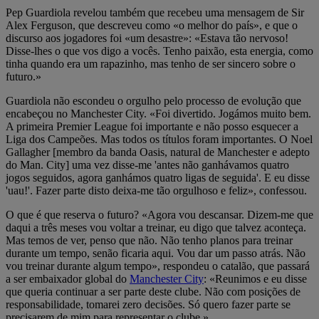
Pep Guardiola revelou também que recebeu uma mensagem de Sir
Alex Ferguson, que descreveu como «o melhor do país», e que o
discurso aos jogadores foi «um desastre»: «Estava tão nervoso!
Disse-lhes o que vos digo a vocês. Tenho paixão, esta energia, como
tinha quando era um rapazinho, mas tenho de ser sincero sobre o
futuro.»
Guardiola não escondeu o orgulho pelo processo de evolução que
encabeçou no Manchester City. «Foi divertido. Jogámos muito bem.
A primeira Premier League foi importante e não posso esquecer a
Liga dos Campeões. Mas todos os títulos foram importantes. O Noel
Gallagher [membro da banda Oasis, natural de Manchester e adepto
do Man. City] uma vez disse-me 'antes não ganhávamos quatro
jogos seguidos, agora ganhámos quatro ligas de seguida'. E eu disse
'uau!'. Fazer parte disto deixa-me tão orgulhoso e feliz», confessou.
O que é que reserva o futuro? «Agora vou descansar. Dizem-me que
daqui a três meses vou voltar a treinar, eu digo que talvez aconteça.
Mas temos de ver, penso que não. Não tenho planos para treinar
durante um tempo, senão ficaria aqui. Vou dar um passo atrás. Não
vou treinar durante algum tempo», respondeu o catalão, que passará
a ser embaixador global do
Manchester City
: «Reunimos e eu disse
que queria continuar a ser parte deste clube. Não com posições de
responsabilidade, tomarei zero decisões. Só quero fazer parte se
precisarem de mim para representar o clube.»