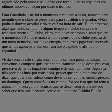
agradecido pelo amor e pelo afeto que recebi, não só hoje mas nos
últimos anos», começou por dizer o técnico.
Para Guardiola, este foi o momento certo para a saída, também para
permitir que o clube se preparasse para substituir o treinador. «Não
podia ir dormir, acordar e dizer 'está na hora de sair'. É um processo,
algo que tenho sentido há algum tempo e o clube sempre me
respeitou imenso. O clube, claro, tem de estar pronto e senti que era
o momento. 10 anos é muito tempo e penso que o clube precisa de
um novo treinador, uma nova energia, com estes jogadores incríveis
que temos agora para começar um novo capítulo», afirmou o
espanhol.
«Esta vontade não surgiu ontem ou na semana passada. Enquanto
estivemos a competir quis estar completamente longe deste processo,
precisava de ter os jogadores comigo e de estar com eles. Agora já
não podemos lutar por mais nada, pensei que era o momento de
dizer que queria um adeus como devia de ser com as minhas pessoas
no domingo. Quero abraçá-los no campo, foi por isso que foi feito o
anúncio», prosseguiu o técnico, que se disse «sem palavras» por
saber que terá uma bancada com o seu nome no Estádio Etihad.