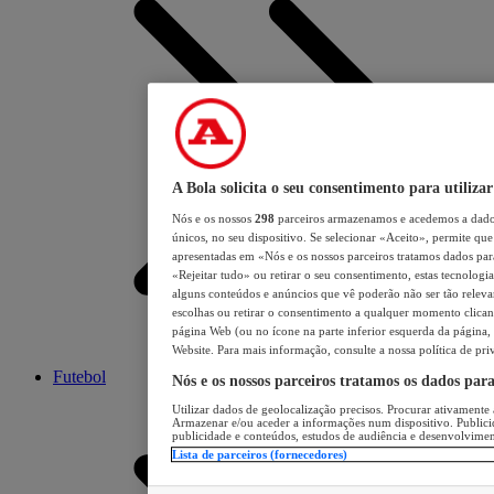
A Bola solicita o seu consentimento para utilizar
Nós e os nossos
298
parceiros armazenamos e acedemos a dados
únicos, no seu dispositivo. Se selecionar «Aceito», permite que 
apresentadas em «Nós e os nossos parceiros tratamos dados para 
«Rejeitar tudo» ou retirar o seu consentimento, estas tecnologia
alguns conteúdos e anúncios que vê poderão não ser tão relevant
escolhas ou retirar o consentimento a qualquer momento clicand
página Web (ou no ícone na parte inferior esquerda da página, s
Website. Para mais informação, consulte a nossa política de pri
Futebol
Nós e os nossos parceiros tratamos os dados par
Utilizar dados de geolocalização precisos. Procurar ativamente a
Armazenar e/ou aceder a informações num dispositivo. Publici
publicidade e conteúdos, estudos de audiência e desenvolvimen
Lista de parceiros (fornecedores)