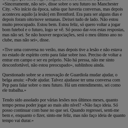
«Sinceramente, não sei», disse sobre o seu futuro no Manchester
City. «No início da época, sabia que haveria conversas, mas depois
aconteceu aquilo [a lesão] em Brentford. Era para ser alguns dias e
depois foram oito/nove semanas. Deixei tudo de lado. Não estou
muito preocupado. Estou bem. Estou feliz, só quero voltar a jogar
bom futebol e o futuro, logo se vê. Só posso dar-vos estas respostas,
mas não sei. Se não houver negociações, será o meu último ano no
clube, mas não sei», disse.
«Tive uma conversa no verão, mas depois tive a lesão e não estava
no estado de espírito certo para falar sobre isso. Preciso de voltar a
entrar em campo e ser eu próprio. Não há pressa, não me sinto
desconfortável, não estou preocupado», sublinhou ainda.
Questionado sobre se a renovação de Guardiola mudar ajudar, o
belga anuiu: «Pode ajudar. Talvez ajudasse ter uma conversa com
Pep para falar sobre o meu futuro. Há um entendimento, sei como
ele trabalha.»
Tendo sido assolado por várias lesões nos últimos meses, quanto
tempo pensa poder jogar ao mais alto nível? «Não faço ideia. Só
posso continuar com base no que sei. Quando regressei, senti-me
bem e, enquanto o fizer, sinto-me feliz, mas não faço ideia de quanto
tempo vai durar.»