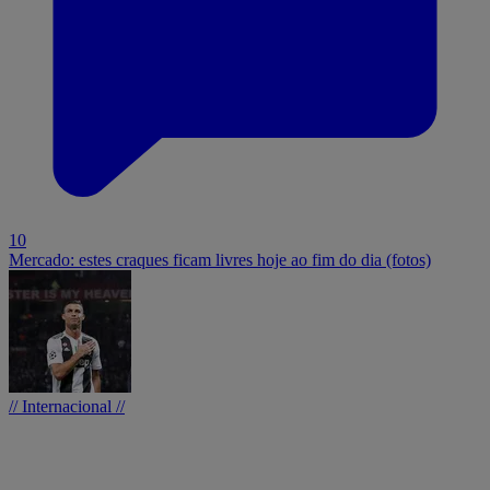
10
Mercado: estes craques ficam livres hoje ao fim do dia (fotos)
// Internacional //