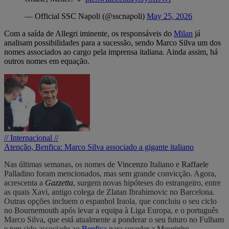
— Official SSC Napoli (@sscnapoli)
May 25, 2026
Com a saída de Allegri iminente, os responsáveis do
Milan
já
analisam possibilidades para a sucessão, sendo Marco Silva um dos
nomes associados ao cargo pela imprensa italiana. Ainda assim, há
outros nomes em equação.
// Internacional //
Atenção, Benfica: Marco Silva associado a gigante italiano
Nas últimas semanas, os nomes de
Vincenzo
Italiano e
Raffaele
Palladino foram mencionados, mas sem grande convicção. Agora,
acrescenta a
Gazzetta
, surgem novas hipóteses do estrangeiro, entre
as quais Xavi, antigo colega de Zlatan Ibrahimovic no Barcelona.
Outras opções incluem o espanhol Iraola, que concluiu o seu ciclo
no Bournemouth após levar a equipa à Liga Europa, e o português
Marco Silva, que está atualmente a ponderar o seu futuro no Fulham
e tem sido associado ao
Benfica
para suceder a Mourinho.