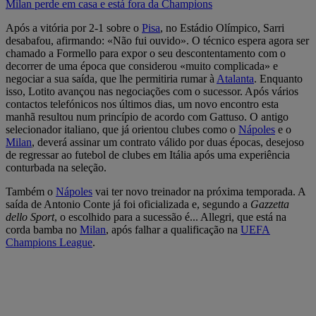
Milan perde em casa e está fora da Champions
Após a vitória por 2-1 sobre o
Pisa
, no Estádio Olímpico, Sarri
desabafou, afirmando: «Não fui ouvido». O técnico espera agora ser
chamado a Formello para expor o seu descontentamento com o
decorrer de uma época que considerou «muito complicada» e
negociar a sua saída, que lhe permitiria rumar à
Atalanta
. Enquanto
isso, Lotito avançou nas negociações com o sucessor. Após vários
contactos telefónicos nos últimos dias, um novo encontro esta
manhã resultou num princípio de acordo com Gattuso. O antigo
selecionador italiano, que já orientou clubes como o
Nápoles
e o
Milan
, deverá assinar um contrato válido por duas épocas, desejoso
de regressar ao futebol de clubes em Itália após uma experiência
conturbada na seleção.
Também o
Nápoles
vai ter novo treinador na próxima temporada. A
saída de Antonio Conte já foi oficializada e, segundo a
Gazzetta
dello Sport
, o escolhido para a sucessão é... Allegri, que está na
corda bamba no
Milan
, após falhar a qualificação na
UEFA
Champions League
.