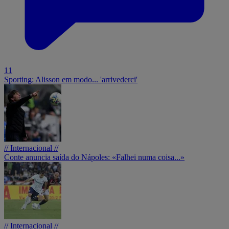
11
Sporting: Alisson em modo... 'arrivederci'
// Internacional //
Conte anuncia saída do Nápoles: «Falhei numa coisa...»
// Internacional //