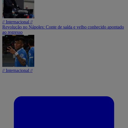
// Internacional //
Revolução no Nápoles: Conte de saída e velho conhecido apontado
ao regresso
// Internacional //