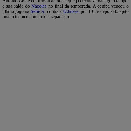
Antonio Conte confirmou a notícia que já circulava há algum tempo:
a sua saída do
Nápoles
no final da temporada. A equipa venceu o
último jogo na
Serie A
, contra a
Udinese
, por 1-0, e depois do apito
final o técnico anunciou a separação.