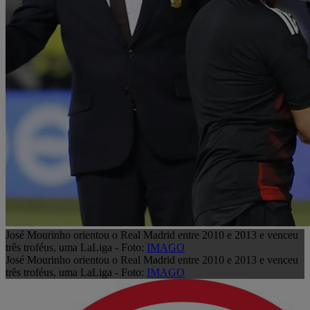
José Mourinho orientou o Real Madrid entre 2010 e 2013 e venceu
três troféus, uma LaLiga - Foto:
IMAGO
José Mourinho orientou o Real Madrid entre 2010 e 2013 e venceu
três troféus, uma LaLiga - Foto:
IMAGO