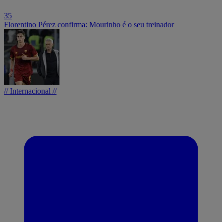
35
Florentino Pérez confirma: Mourinho é o seu treinador
// Internacional //