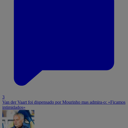
3
Van der Vaart foi dispensado por Mourinho mas admira-o: «Ficamos
intimidados»