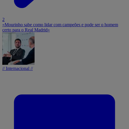
2
«Mourinho sabe como lidar com campeões e pode ser o homem
certo para o Real Madrid»
// Internacional //