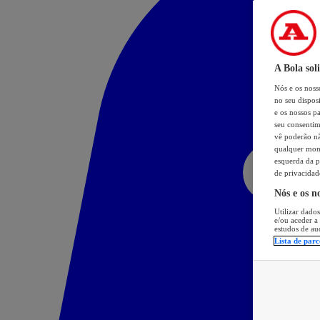
A Bola sol
Nós e os nos
no seu dispos
e os nossos pa
seu consentim
vê poderão não
qualquer mome
esquerda da p
de privacidad
Nós e os n
Utilizar dados
e/ou aceder a
estudos de au
Lista de parc