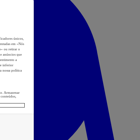
icadores únicos,
esentadas em «Nós
o» ou retirar o
s e anúncios que
sentimento a
e inferior
a nossa política
ção. Armazenar
 conteúdos,