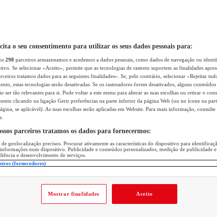
icita o seu consentimento para utilizar os seus dados pessoais para:
sos
298
parceiros armazenamos e acedemos a dados pessoais, como dados de navegação ou identif
itivo. Se selecionar «Aceito», permite que as tecnologias de rastreio suportem as finalidades apr
rceiros tratamos dados para as seguintes finalidades». Se, pelo contrário, selecionar «Rejeitar tud
ento, estas tecnologias serão desativadas. Se os rastreadores forem desativados, alguns conteúdo
 ser tão relevantes para si. Pode voltar a este menu para alterar as suas escolhas ou retirar o con
nto clicando na ligação Gerir preferências na parte inferior da página Web (ou no ícone na part
ágina, se aplicável). As suas escolhas serão aplicadas em Website. Para mais informação, consulte 
e.
ossos parceiros tratamos os dados para fornecermos:
 de geolocalização precisos. Procurar ativamente as características do dispositivo para identifica
 informações num dispositivo. Publicidade e conteúdos personalizados, medição de publicidade e
diência e desenvolvimento de serviços.
eiros (fornecedores)
Mostrar finalidades
Aceito