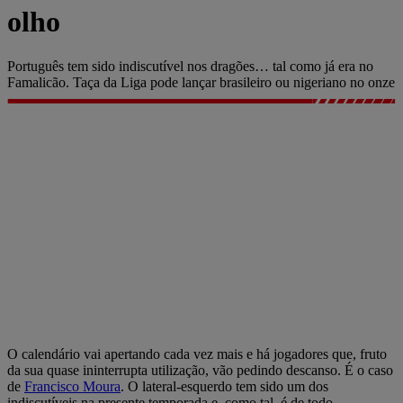
olho
Português tem sido indiscutível nos dragões… tal como já era no
Famalicão. Taça da Liga pode lançar brasileiro ou nigeriano no onze
O calendário vai apertando cada vez mais e há jogadores que, fruto
da sua quase ininterrupta utilização, vão pedindo descanso. É o caso
de
Francisco Moura
. O lateral-esquerdo tem sido um dos
indiscutíveis na presente temporada e, como tal, é de todo