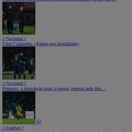
// Nacional //
Vítor Campelos: «Faltou-nos humildade»
// Nacional //
Primeiro, a demolição total; a seguir, esperar pelo fim…
// Futebol //