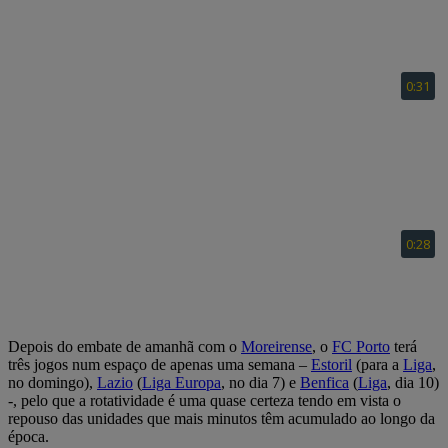
Depois do embate de amanhã com o
Moreirense
, o
FC Porto
terá
três jogos num espaço de apenas uma semana –
Estoril
(para a
Liga
,
no domingo),
Lazio
(
Liga Europa
, no dia 7) e
Benfica
(
Liga
, dia 10)
-, pelo que a rotatividade é uma quase certeza tendo em vista o
repouso das unidades que mais minutos têm acumulado ao longo da
época.