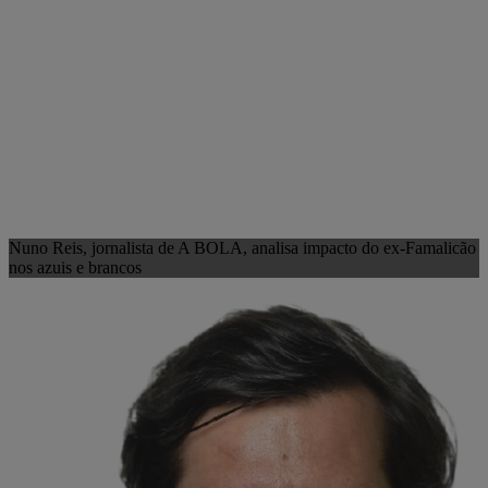
Nuno Reis, jornalista de A BOLA, analisa impacto do ex-Famalicão
nos azuis e brancos