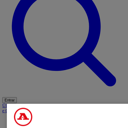
Entrar
Últimas
Mercado
Opinião
iGaming Hub
A BOLA SUGERE
Barba
e Cabelo