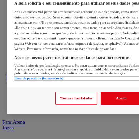
A Bola solicita o seu consentimento para utilizar os seus dados pes
Nós e os nossos
298
parceiros armazenamos e acedemos a dados pessoais, como dados 
únicos, no seu dispositivo. Se selecionar «Aceito», permite que as tecnologias de rastre
apresentadas em «Nós e os nossos parceiros tratamos dados para as seguintes finalidades
«Rejeitar tudo» ou retirar o seu consentimento, estas tecnologias serão desativadas. Se 
alguns conteúdos e anúncios que vê poderão não ser tão relevantes para si. Pode voltar 
escolhas ou retirar o consentimento a qualquer momento clicando na ligação Gerir prefe
página Web (ou no ícone na parte inferior esquerda da página, se aplicável). As suas e
Website. Para mais informação, consulte a nossa política de privacidade.
Nós e os nossos parceiros tratamos os dados para fornecermos:
Utilizar dados de geolocalização precisos. Procurar ativamente as características do disp
Armazenar e/ou aceder a informações num dispositivo. Publicidade e conteúdos perso
publicidade e conteúdos, estudos de audiência e desenvolvimento de serviços.
Lista de parceiros (fornecedores)
Mostrar finalidades
Aceito
Fans Arena
Jogos