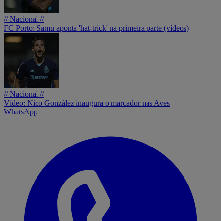
// Nacional //
FC Porto: Samu aponta 'hat-trick' na primeira parte (vídeos)
// Nacional //
Vídeo: Nico González inaugura o marcador nas Aves
WhatsApp