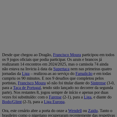
Desde que chegou ao Dragão,
Francisco Moura
participou em todos
os 9 jogos oficiais que podia participar. Os azuis e brancos já
realizaram 14 encontros em 2024/2025, mas o camisola 74 ainda
não estava na Invicta à data da
Supertaça
nem nas primeiras quatro
jornadas da
Liga
– realizou-as ao serviço do
Famalicão
e em todas
cumpriu os 90 minutos. E nos 9 desafios que completou pelos
portistas,
Francisco Moura
só não foi titular diante do
Sintrense
(3-0,
para a
Taça de Portugal
, tendo sido lançado no decorrer da segunda
parte). Nos restantes 8, jogou sempre de início e apenas por duas
vezes foi substituído: com o
Farense
(2-1), para a
Liga
, e diante do
Bodo/Glimt
(2-3), para a
Liga Europa
.
Ora, este cenário abre a porta do onze a
Wendell
ou
Zaidu
. Tanto o
brasileiro como o nigeriano recuperaram recentemente das respetivas