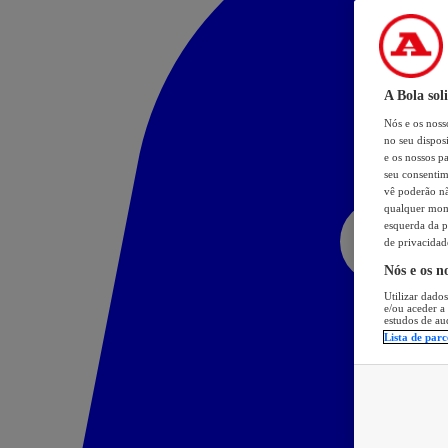
A Bola sol
Nós e os nos
no seu dispos
e os nossos pa
seu consentim
vê poderão não
qualquer mome
esquerda da p
de privacidad
Nós e os n
Utilizar dados
e/ou aceder a
estudos de au
Lista de parc