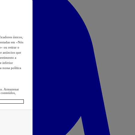
icadores únicos,
esentadas em «Nós
o» ou retirar o
s e anúncios que
sentimento a
e inferior
a nossa política
ção. Armazenar
 conteúdos,