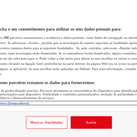
icita o seu consentimento para utilizar os seus dados pessoais para:
sos
298
parceiros armazenamos e acedemos a dados pessoais, como dados de navegação ou identif
itivo. Se selecionar «Aceito», permite que as tecnologias de rastreio suportem as finalidades apr
rceiros tratamos dados para as seguintes finalidades». Se, pelo contrário, selecionar «Rejeitar tud
ento, estas tecnologias serão desativadas. Se os rastreadores forem desativados, alguns conteúdo
 ser tão relevantes para si. Pode voltar a este menu para alterar as suas escolhas ou retirar o con
nto clicando na ligação Gerir preferências na parte inferior da página Web (ou no ícone na part
ágina, se aplicável). As suas escolhas serão aplicadas em Website. Para mais informação, consulte 
e.
ossos parceiros tratamos os dados para fornecermos:
 de geolocalização precisos. Procurar ativamente as características do dispositivo para identifica
 informações num dispositivo. Publicidade e conteúdos personalizados, medição de publicidade e
diência e desenvolvimento de serviços.
eiros (fornecedores)
Mostrar finalidades
Aceito