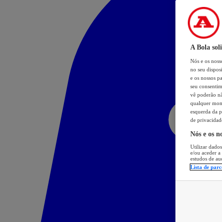
A Bola sol
Nós e os nos
no seu dispos
e os nossos pa
seu consentim
vê poderão não
qualquer mome
esquerda da p
de privacidad
Nós e os n
Utilizar dados
e/ou aceder a
estudos de au
Lista de parc