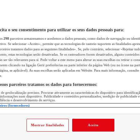
icita o seu consentimento para utilizar os seus dados pessoais para:
sos
298
parceiros armazenamos e acedemos a dados pessoais, como dados de navegação ou identif
itivo. Se selecionar «Aceito», permite que as tecnologias de rastreio suportem as finalidades apr
rceiros tratamos dados para as seguintes finalidades». Se, pelo contrário, selecionar «Rejeitar tud
ento, estas tecnologias serão desativadas. Se os rastreadores forem desativados, alguns conteúdo
 ser tão relevantes para si. Pode voltar a este menu para alterar as suas escolhas ou retirar o con
nto clicando na ligação Gerir preferências na parte inferior da página Web (ou no ícone na part
ágina, se aplicável). As suas escolhas serão aplicadas em Website. Para mais informação, consulte 
e.
ossos parceiros tratamos os dados para fornecermos:
 de geolocalização precisos. Procurar ativamente as características do dispositivo para identifica
 informações num dispositivo. Publicidade e conteúdos personalizados, medição de publicidade e
diência e desenvolvimento de serviços.
eiros (fornecedores)
Mostrar finalidades
Aceito