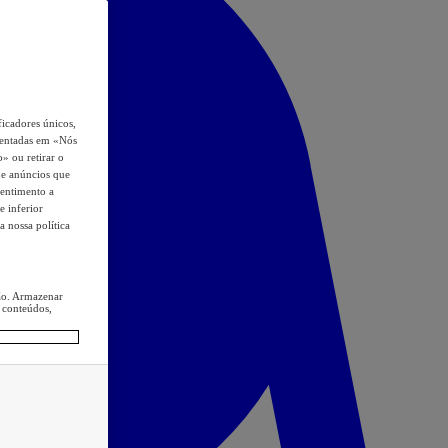
icadores únicos,
esentadas em «Nós
o» ou retirar o
s e anúncios que
sentimento a
e inferior
a nossa política
ção. Armazenar
 conteúdos,